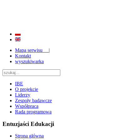
BADANIE JAKOŚCI I EFEKTYWNOŚCI EDUKACJI
ORAZ INSTYTUCJONALIZACJA ZAPLECZA BADAWCZEGO 2009 - 2015
Mapa serwisu |
Kontakt
wyszukiwarka
IBE
O projekcie
Liderzy
Zespoły badawcze
Współpraca
Rada programowa
Entuzjaści Edukacji
Strona główna