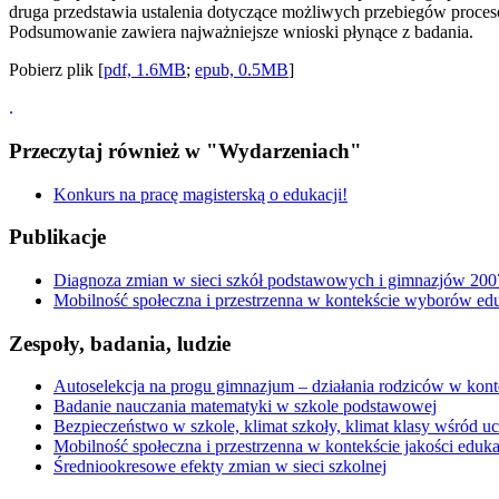
druga przedstawia ustalenia dotyczące możliwych przebiegów proces
Podsumowanie zawiera najważniejsze wnioski płynące z badania.
Pobierz plik [
pdf, 1.6MB
;
epub, 0.5MB
]
.
Przeczytaj również w "Wydarzeniach"
Konkurs na pracę magisterską o edukacji!
Publikacje
Diagnoza zmian w sieci szkół podstawowych i gimnazjów 20
Mobilność społeczna i przestrzenna w kontekście wyborów edu
Zespoły, badania, ludzie
Autoselekcja na progu gimnazjum – działania rodziców w konte
Badanie nauczania matematyki w szkole podstawowej
Bezpieczeństwo w szkole, klimat szkoły, klimat klasy wśród 
Mobilność społeczna i przestrzenna w kontekście jakości eduka
Średniookresowe efekty zmian w sieci szkolnej