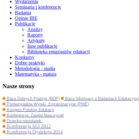
Wydarzenia
Seminaria i konferencje
Badania
Opinie IBE
Publikacje
Analizy
Raporty
Artykuły
Inne publikacje
Biblioteka entuzjastów edukacji
Konkursy
Dobre praktyki
Metodologia - studia
Matematyka - matura
Nasze strony
Baza Dobrych Praktyk (BDP)
Baza Informacji o Badaniach Edukacyjn
Porównywalne Wyniki Egzaminacyjne (PWE)
Kongres Polskiej Edukacji
Konferencja: Zawód Nauczyciel
Dziecko-nastolatek
Konferencja SLI 2012
Konferencja Dysleksja 2014