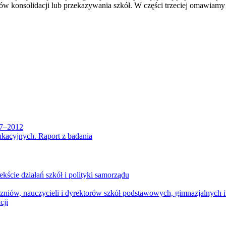
ów konsolidacji lub przekazywania szkół. W części trzeciej omawiamy
07–2012
kacyjnych. Raport z badania
kście działań szkół i polityki samorządu
uczniów, nauczycieli i dyrektorów szkół podstawowych, gimnazjalnych
cji