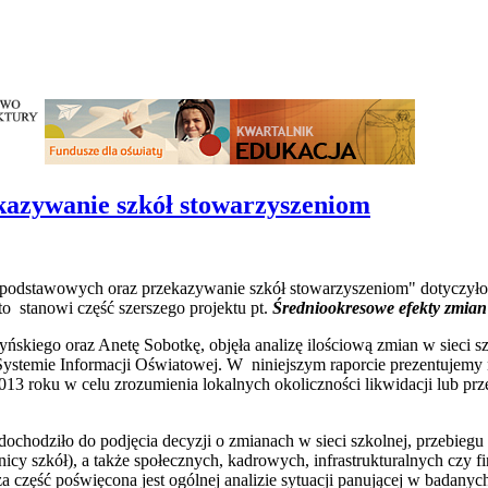
kazywanie szkół stowarzyszeniom
ł podstawowych oraz przekazywanie szkół stowarzyszeniom" dotyczyło
to stanowi część szerszego projektu pt.
Średniookresowe efekty zmian 
yńskiego oraz Anetę Sobotkę, objęła analizę ilościową zmian w sieci
ystemie Informacji Oświatowej. W niniejszym raporcie prezentujemy
013 roku w celu zrozumienia lokalnych okoliczności likwidacji lub pr
ochodziło do podjęcia decyzji o zmianach w sieci szkolnej, przebiegu t
wnicy szkół), a także społecznych, kadrowych, infrastrukturalnych c
 część poświęcona jest ogólnej analizie sytuacji panującej w badany