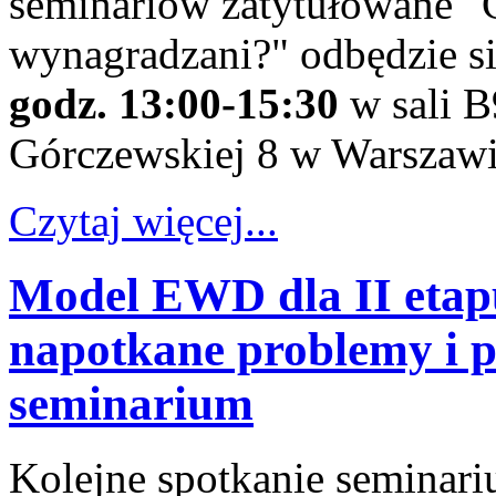
seminariów zatytułowane "C
wynagradzani?" odbędzie s
godz. 13:00-15:30
w sali B
Górczewskiej 8 w Warszawi
Czytaj więcej...
Model EWD dla II etap
napotkane problemy i p
seminarium
Kolejne spotkanie seminari