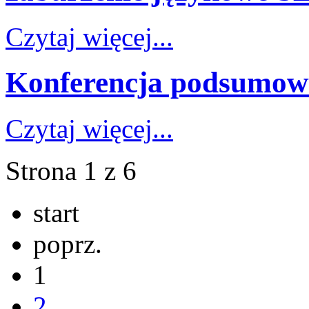
Czytaj więcej...
Konferencja podsumo
Czytaj więcej...
Strona 1 z 6
start
poprz.
1
2