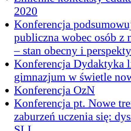
2020
Konferencja podsumowują
publiczna wobec osób z 
– stan obecny i perspekt
Konferencja Dydaktyka li
gimnazjum w świetle no
Konferencja OzN
Konferencja pt. Nowe tr
zaburzeń uczenia się: dy
SLI.