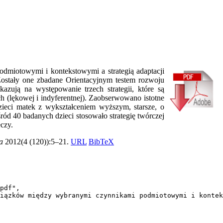
dmiotowymi i kontekstowymi a strategią adaptacji
 Zostały one zbadane Orientacyjnym testem rozwoju
zują na występowanie trzech strategii, które są
h (lękowej i indyferentnej). Zaobserwowano istotne
zieci matek z wykształceniem wyższym, starsze, o
ód 40 badanych dzieci stosowało strategię twórczej
czy.
a
2012(4 (120)):5–21.
URL
BibTeX