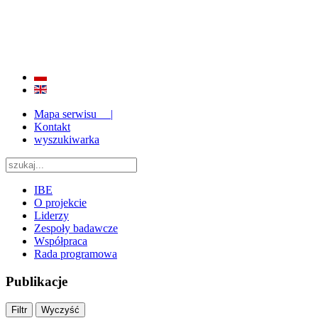
BADANIE JAKOŚCI I EFEKTYWNOŚCI EDUKACJI
ORAZ INSTYTUCJONALIZACJA ZAPLECZA BADAWCZEGO 2009 - 2015
Mapa serwisu |
Kontakt
wyszukiwarka
IBE
O projekcie
Liderzy
Zespoły badawcze
Współpraca
Rada programowa
Publikacje