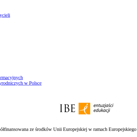
ycieli
ormacyjnych
yrodniczych w Polsce
półfinansowana ze środków Unii Europejskiej w ramach Europejskieg