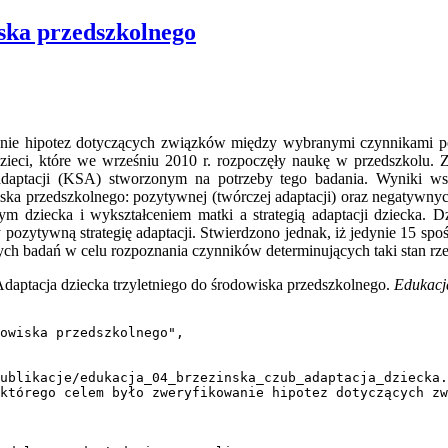
iska przedszkolnego
anie hipotez dotyczących związków między wybranymi czynnikami po
dzieci, które we wrześniu 2010 r. rozpoczęły naukę w przedszkolu.
adaptacji (KSA) stworzonym na potrzeby tego badania. Wyniki wska
ska przedszkolnego: pozytywnej (twórczej adaptacji) oraz negatywnyc
 dziecka i wykształceniem matki a strategią adaptacji dziecka. D
ytywną strategię adaptacji. Stwierdzono jednak, iż jedynie 15 spośr
ych badań w celu rozpoznania czynników determinujących taki stan rze
daptacja dziecka trzyletniego do środowiska przedszkolnego.
Edukacj