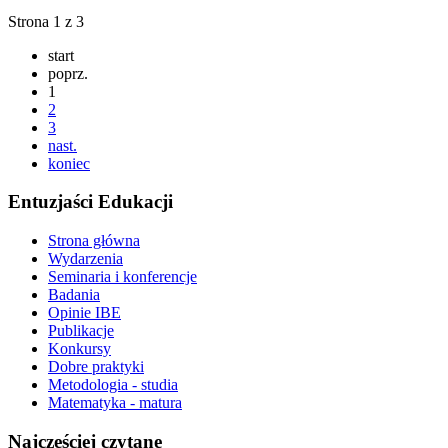
Strona 1 z 3
start
poprz.
1
2
3
nast.
koniec
Entuzjaści Edukacji
Strona główna
Wydarzenia
Seminaria i konferencje
Badania
Opinie IBE
Publikacje
Konkursy
Dobre praktyki
Metodologia - studia
Matematyka - matura
Najczęściej czytane