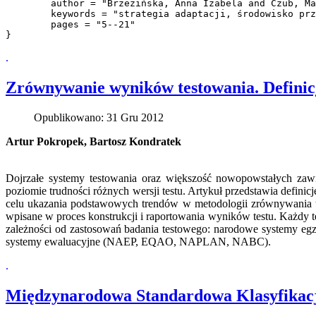
	author = "Brzezińska, Anna Izabela and Czub, Magdalena and Ożadowicz, Natalia",

	keywords = "strategia adaptacji, środowisko przedszkolne, dziecko, przystosowanie, rozwój",

	pages = "5--21"

.
Zrównywanie wyników testowania. Definicj
Opublikowano: 31 Gru 2012
Artur Pokropek, Bartosz Kondratek
Dojrzałe systemy testowania oraz większość nowopowstałych
zawi
poziomie trudności różnych wersji testu. Artykuł przedstawia de
celu ukazania podstawowych trendów w metodologii zrównywania t
wpisane w proces konstrukcji i raportowania wyników testu. Każdy 
zależności od zastosowań badania testowego: narodowe systemy 
systemy ewaluacyjne (NAEP, EQAO, NAPLAN, NABC).
.
Międzynarodowa Standardowa Klasyfikacj