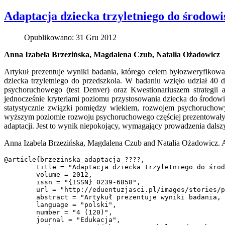
Adaptacja dziecka trzyletniego do środow
Opublikowano: 31 Gru 2012
Anna Izabela Brzezińska, Magdalena Czub, Natalia Ożadowicz
Artykuł prezentuje wyniki badania, którego celem byłozweryfikow
dziecka trzyletniego do przedszkola. W badaniu wzięło udział 40 
psychoruchowego (test Denver) oraz Kwestionariuszem strategii 
jednocześnie kryteriami poziomu przystosowania dziecka do środowi
statystycznie związki pomiędzy wiekiem, rozwojem psychoruchowym
wyższym poziomie rozwoju psychoruchowego częściej prezentowały poz
adaptacji. Jest to wynik niepokojący, wymagający prowadzenia dalsz
Anna Izabela Brzezińska, Magdalena Czub and Natalia Ożadowicz. A
@article{brzezinska_adaptacja_????,

	title = "Adaptacja dziecka trzyletniego do środowiska przedszkolnego",

	volume = 2012,

	issn = "{ISSN} 0239-6858",

	url = "http://eduentuzjasci.pl/images/stories/publikacje/edukacja_04_brzezinska_czub_adaptacja_dziecka.pdf",

	abstract = "Artykuł prezentuje wyniki badania, którego celem było zweryfikowanie hipotez dotyczących związków między wybranymi czynnikami podmiotowymi i kontekstowymi a strategią adaptacji dziecka trzyletniego do przedszkola. W badaniu wzięło udział 40 dzieci, które we wrześniu 2010 r. rozpoczęły naukę w przedszkolu. Zostały one zbadane Orientacyjnym testem rozwoju psychoruchowego (test Denver) oraz Kwestionariuszem strategii adaptacji ({KSA)} stworzonym na potrzeby tego badania. Wyniki wskazują na występowanie trzech strategii, które są jednocześnie kryteriami poziomu przystosowania dziecka do środowiska przedszkolnego: pozytywnej (twórczej adaptacji) oraz negatywnych (lękowej i indyferentnej). Zaobserwowano istotne statystycznie związki pomiędzy wiekiem, rozwojem psychoruchowym dziecka i wykształceniem matki a strategią adaptacji dziecka. Dzieci matek z wykształceniem wyższym, starsze, o wyższym poziomie rozwoju psychoruchowego częściej prezentowały pozytywną strategię adaptacji. Stwierdzono jednak, iż jedynie 15 spośród 40 badanych dzieci stosowało strategię twórczej adaptacji. Jest to wynik niepokojący, wymagający prowadzenia dalszych badań w celu rozpoznania czynników determinujących taki stan rzeczy.",

	language = "polski",

	number = "4 (120)",

	journal = "Edukacja",
