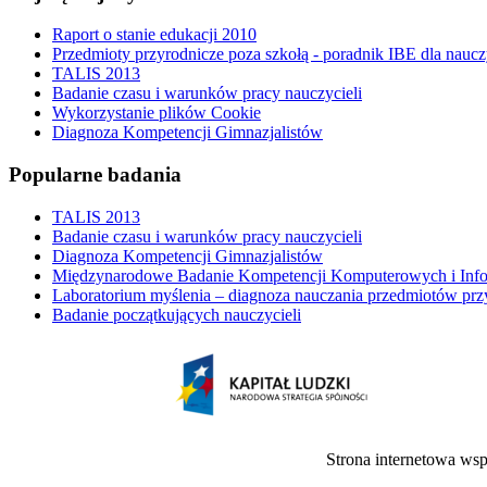
Raport o stanie edukacji 2010
Przedmioty przyrodnicze poza szkołą - poradnik IBE dla naucz
TALIS 2013
Badanie czasu i warunków pracy nauczycieli
Wykorzystanie plików Cookie
Diagnoza Kompetencji Gimnazjalistów
Popularne badania
TALIS 2013
Badanie czasu i warunków pracy nauczycieli
Diagnoza Kompetencji Gimnazjalistów
Międzynarodowe Badanie Kompetencji Komputerowych i Inf
Laboratorium myślenia – diagnoza nauczania przedmiotów prz
Badanie początkujących nauczycieli
Strona internetowa ws