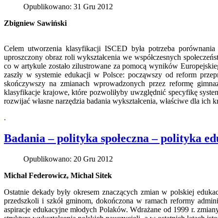
Opublikowano: 31 Gru 2012
Zbigniew Sawiński
Celem utworzenia klasyfikacji ISCED była potrzeba
porównania z
uproszczony obraz roli wykształcenia we współczesnych społeczeństw
co w artykule zostało zilustrowane za pomocą wyników Europejskieg
zaszły w systemie edukacji w Polsce: począwszy od reform przep
skończywszy na zmianach wprowadzonych przez reformę gimnazj
klasyfikacje krajowe, które pozwoliłyby uwzględnić specyfikę syst
rozwijać własne narzędzia badania wykształcenia, właściwe dla ich k
.
Badania – polityka społeczna – polityka e
Opublikowano: 20 Gru 2012
Michał Federowicz, Michał Sitek
Ostatnie dekady były okresem znaczących zmian w polskiej
edukacj
przedszkoli i szkół gminom, dokończona w ramach reformy adminis
aspiracje edukacyjne młodych Polaków. Wdrażane od 1999 r. zmian