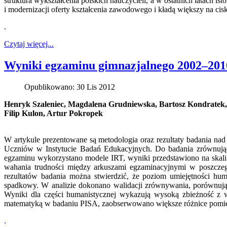
struktura wykształcenia polskich nauczycieli, a w ostatnich latach 
i modernizacji oferty kształcenia zawodowego i kładą większy na ci
.
Czytaj więcej...
Wyniki egzaminu gimnazjalnego 2002–2010
Opublikowano: 30 Lis 2012
Henryk Szaleniec, Magdalena Grudniewska, Bartosz Kondratek,
Filip Kulon, Artur Pokropek
W artykule prezentowane są metodologia oraz rezultaty
badania nad
Uczniów w Instytucie Badań Edukacyjnych. Do badania zrównują
egzaminu wykorzystano modele IRT, wyniki przedstawiono na skali
wahania trudności między arkuszami egzaminacyjnymi w poszczeg
rezultatów badania można stwierdzić, że poziom umiejętności hum
spadkowy. W analizie dokonano walidacji zrównywania, porównuj
Wyniki dla części humanistycznej wykazują wysoką zbieżność z 
matematyką w badaniu PISA, zaobserwowano większe różnice pomię
.