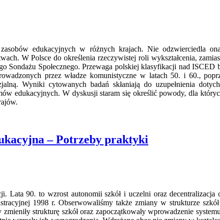
asobów edukacyjnych w różnych krajach. Nie odzwierciedla ona 
ach. W Polsce do określenia rzeczywistej roli wykształcenia, zamiast
o Sondażu Społecznego. Przewaga polskiej klasyfikacji nad ISCED bi
rowadzonych przez władze komunistyczne w latach 50. i 60., poprz
alną. Wyniki cytowanych badań skłaniają do uzupełnienia dotych
emów edukacyjnych. W dyskusji staram się określić powody, dla któr
rajów.
dukacyjna – Potrzeby praktyki
i. Lata 90. to wzrost autonomii szkół i uczelni oraz decentralizacj
tracyjnej 1998 r. Obserwowaliśmy także zmiany w strukturze szkół
y zmieniły strukturę szkół oraz zapoczątkowały wprowadzenie system