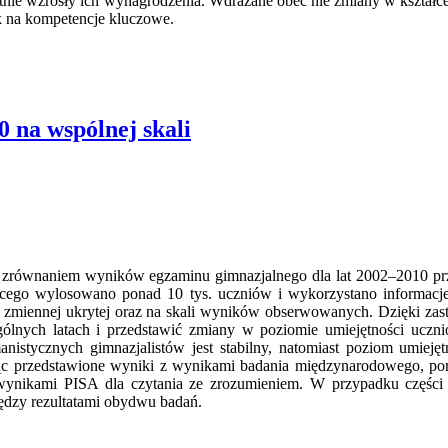
istotnie wzrosły ich wynagrodzenia. Wdrażane obec nie zmiany w kształ
sk na kompetencje kluczowe.
 na wspólnej skali
 zrównaniem wyników egzaminu gimnazjalnego dla lat 2002–2010 pr
cego wylosowano ponad 10 tys. uczniów i wykorzystano informac
 zmiennej ukrytej oraz na skali wyników obserwowanych. Dzięki zas
ólnych latach i przedstawić zmiany w poziomie umiejętności uczn
anistycznych gimnazjalistów jest stabilny, natomiast poziom umieję
ąc przedstawione wyniki z wynikami badania międzynarodowego, p
wynikami PISA dla czytania ze zrozumieniem. W przypadku części
dzy rezultatami obydwu badań.