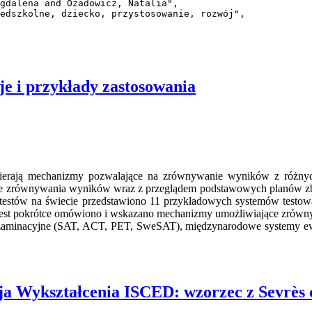
e i przykłady zastosowania
erają mechanizmy pozwalające na zrównywanie wyników z różnych
finicje zrównywania wyników wraz z przeglądem podstawowych planów 
estów na świecie przedstawiono 11 przykładowych systemów testowa
test pokrótce omówiono i wskazano mechanizmy umożliwiające zrównyw
egzaminacyjne (SAT, ACT, PET, SweSAT), międzynarodowe systemy 
a Wykształcenia ISCED: wzorzec z Sevrès 