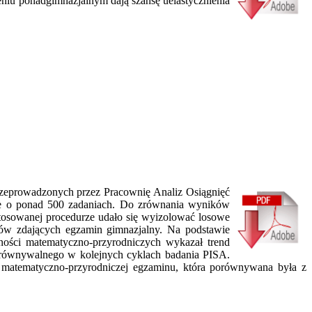
ceniu ponadgimnazjalnym dają szansę uelastycznienia
zeprowadzonych przez Pracownię Analiz Osiągnięć
je o ponad 500 zadaniach. Do zrównania wyników
tosowanej procedurze udało się wyizolować losowe
iów zdających egzamin gimnazjalny. Na podstawie
tności matematyczno-przyrodniczych wykazał trend
orównywalnego w kolejnych cyklach badania PISA.
 matematyczno-przyrodniczej egzaminu, która porównywana była z