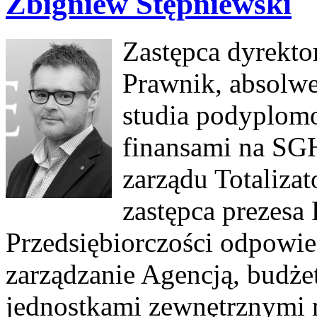
Zbigniew Stępniewski
Zastępca dyrektor
Prawnik, absolw
studia podyplomo
finansami na SGH
zarządu Totaliza
zastępca prezesa
Przedsiębiorczości odpowied
zarządzanie Agencją, budże
jednostkami zewnętrznymi 