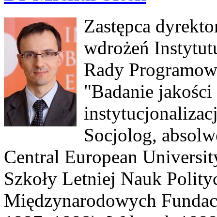
Zastępca dyrekto
wdrożeń Instytu
Rady Programowe
"Badanie jakości 
instytucjonaliza
Socjolog, absolw
Central European Universi
Szkoły Letniej Nauk Polit
Międzynarodowych Fundacji