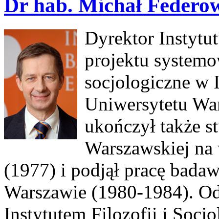
Dr hab. Michał Federo
Dyrektor Instytu
projektu systemo
socjologiczne w I
Uniwersytetu War
ukończył także st
Warszawskiej na 
(1977) i podjął pracę bada
Warszawie (1980-1984). Od
Instytutem Filozofii i Socj