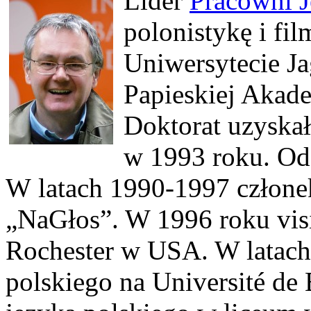
Lider
Pracowni J
polonistykę i fi
Uniwersytecie Ja
Papieskiej Akad
Doktorat uzyskał
w 1993 roku. Od
W latach 1990-1997 członek
„NaGłos”. W 1996 roku visi
Rochester w USA. W latach
polskiego na Université de