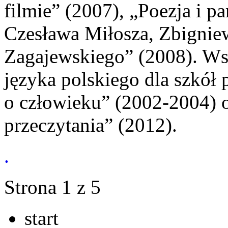
filmie” (2007), „Poezja i p
Czesława Miłosza, Zbignie
Zagajewskiego” (2008). Ws
języka polskiego dla szkó
o człowieku” (2002-2004) o
przeczytania” (2012).
.
Strona 1 z 5
start