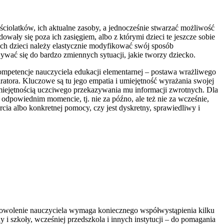
ściolatków, ich aktualne zasoby, a jednocześnie stwarzać możliwość
dowały się poza ich zasięgiem, albo z którymi dzieci te jeszcze sobie
ch dzieci należy elastycznie modyfikować swój sposób
wać się do bardzo zmiennych sytuacji, jakie tworzy dziecko.
ompetencje nauczyciela edukacji elementarnej – postawa wrażliwego
atora. Kluczowe są tu jego empatia i umiejętność wyrażania swojej
umiejętnością uczciwego przekazywania mu informacji zwrotnych. Dla
w odpowiednim momencie, tj. nie za późno, ale też nie za wcześnie,
ia albo konkretnej pomocy, czy jest dyskretny, sprawiedliwy i
 zadowolenie nauczyciela wymaga koniecznego współwystąpienia kilku
y i szkoły, wcześniej przedszkola i innych instytucji – do pomagania