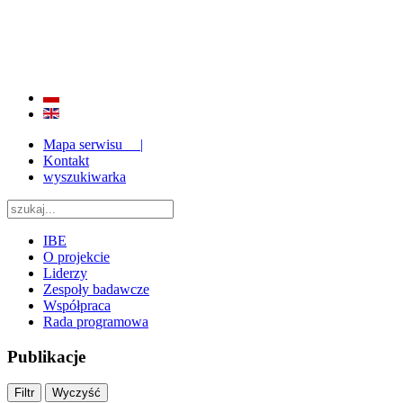
BADANIE JAKOŚCI I EFEKTYWNOŚCI EDUKACJI
ORAZ INSTYTUCJONALIZACJA ZAPLECZA BADAWCZEGO 2009 - 2015
Mapa serwisu |
Kontakt
wyszukiwarka
IBE
O projekcie
Liderzy
Zespoły badawcze
Współpraca
Rada programowa
Publikacje