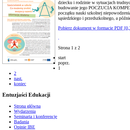
dziecku i rodzinie w sytuacjach trudny
budowanie jego POCZUCIA KOMPETENCJI
początku nauki szkolnej niepowodzenia
sąsiedzkiego i przedszkolnego, a późni
Pobierz dokument w formacie PDF [0
.
Strona 1 z 2
start
poprz.
1
2
nast.
koniec
Entuzjaści Edukacji
Strona główna
Wydarzenia
Seminaria i konferencje
Badania
Opinie IBE