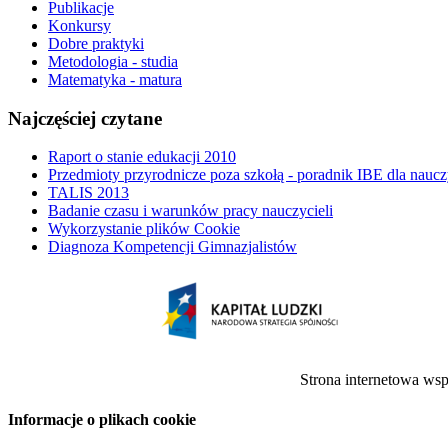
Publikacje
Konkursy
Dobre praktyki
Metodologia - studia
Matematyka - matura
Najczęściej czytane
Raport o stanie edukacji 2010
Przedmioty przyrodnicze poza szkołą - poradnik IBE dla naucz
TALIS 2013
Badanie czasu i warunków pracy nauczycieli
Wykorzystanie plików Cookie
Diagnoza Kompetencji Gimnazjalistów
Strona internetowa ws
Informacje o plikach cookie