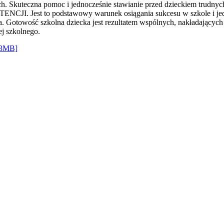
ch. Skuteczna pomoc i jednocześnie stawianie przed dzieckiem trudnych
. Jest to podstawowy warunek osiągania sukcesu w szkole i jedno
. Gotowość szkolna dziecka jest rezultatem wspólnych, nakładających s
ej szkolnego.
,3MB]