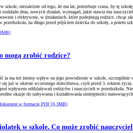
szkole, niezależnie od tego, ile ma lat, potrzebuje czasu, by tę szkołę
o rozkładu dnia, nowych działań, wymagań, jakie stawia mu nauczyciel
prawnie i efektywnie, w działaniach, które podejmują rodzice, chcąc 
 przedszkola, na długo przed pójściem dziecka do szkoły, a potem s
,3MB]
Co mogą zrobić rodzice?
ść ta ma też istotny wpływ na jego powodzenie w szkole, szczególnie w
je się już w okresie wczesnego dzieciństwa, czyli przed 3. rokiem życi
pod wpływem oddziaływań rodziców i nauczycieli w przedszkolu. Niezw
rodne okazje do nabywania i kształtowania umiejętności stanowiącyc
 dokument w formacie PDF [0,3MB]
iolatek w szkole. Co może zrobić nauczycie