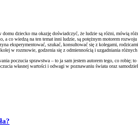
 domu dziecko ma okazję doświadczyć, że ludzie są różni, mówią różne 
o, a co wiedzą na ten temat inni ludzie, są potężnym motorem rozwoj
czyna eksperymentować, szukać, konsultować się z kolegami, rodzicami
 kolej w rozmowie, godzenia się z odmiennością i uzgadniania różnyc
ania poczucia sprawstwa – to ja sam jestem autorem tego, co robię; to
czucia własnej wartości i odwagi w poznawaniu świata oraz samodzieln
ła?