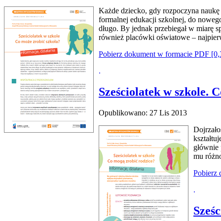
Każde dziecko, gdy rozpoczyna naukę w 
formalnej edukacji szkolnej, do noweg
długo. By jednak przebiegał w miarę s
również placówki oświatowe – najpierw
Pobierz dokument w formacie PDF [0
.
Sześciolatek w szkole. 
Opublikowano: 27 Lis 2013
Dojrzało
kształtu
głównie 
mu różno
Pobierz
.
Sześc