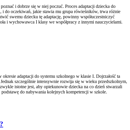
 poznać i dobrze się w niej poczuć. Proces adaptacji dziecka do
, i do oczekiwań, jakie stawia mu grupa rówieśników, trwa różnie
ułatwić swemu dziecku tę adaptację, powinny współuczestniczyć
zkoła i wychowawca I klasy we współpracy z innymi nauczycielami.
 okresie adaptacji do systemu szkolnego w klasie I. Dojrzałość ta
a. Jednak szczególnie intensywnie rozwija się w wieku przedszkolnym,
ykle istotne jest, aby opiekunowie dziecka na co dzień stwarzali
h podstawę do nabywania kolejnych kompetencji w szkole.
l?