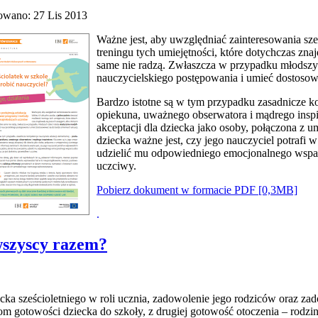
owano: 27 Lis 2013
Ważne jest, aby uwzględniać zainteresowania sze
treningu tych umiejętności, które dotychczas znaj
same nie radzą. Zwłaszcza w przypadku młodszy
nauczycielskiego postępowania i umieć dostosowy
Bardzo istotne są w tym przypadku zasadnicze k
opiekuna, uważnego obserwatora i mądrego inspir
akceptacji dla dziecka jako osoby, połączona z 
dziecka ważne jest, czy jego nauczyciel potrafi 
udzielić mu odpowiedniego emocjonalnego wsparc
uczciwy.
Pobierz dokument w formacie PDF [0,3MB]
.
wszyscy razem?
ziecka sześcioletniego w roli ucznia, zadowolenie jego rodziców oraz
iom gotowości dziecka do szkoły, z drugiej gotowość otoczenia – rodzin