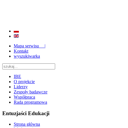
BADANIE JAKOŚCI I EFEKTYWNOŚCI EDUKACJI
ORAZ INSTYTUCJONALIZACJA ZAPLECZA BADAWCZEGO 2009 - 2015
Mapa serwisu |
Kontakt
wyszukiwarka
IBE
O projekcie
Liderzy
Zespoły badawcze
Współpraca
Rada programowa
Entuzjaści Edukacji
Strona główna