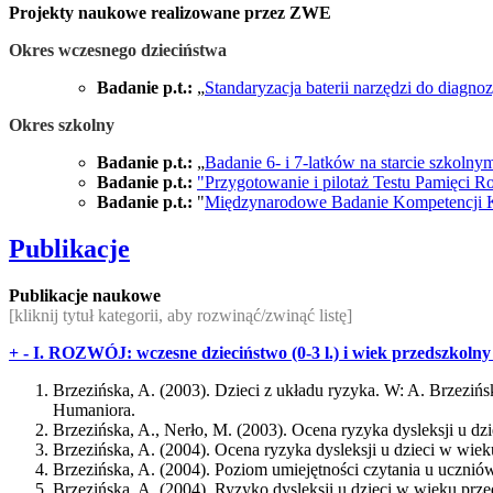
Projekty naukowe realizowane przez ZWE
Okres wczesnego dzieciństwa
Badanie p.t.:
„
Standaryzacja baterii narzędzi do diagn
Okres szkolny
Badanie p.t.:
„
Badanie 6- i 7-latków na starcie szkolny
Badanie p.t.:
"Przygotowanie i pilotaż Testu Pamięci 
Badanie p.t.:
"
Międzynarodowe Badanie Kompetencji 
Publikacje
Publikacje naukowe
[kliknij tytuł kategorii, aby rozwinąć/zwinąć listę]
+
-
I. ROZWÓJ: wczesne dzieciństwo (0-3 l.) i wiek przedszkolny (
Brzezińska, A. (2003). Dzieci z układu ryzyka. W: A. Brzeziń
Humaniora.
Brzezińska, A., Nerło, M. (2003). Ocena ryzyka dysleksji u d
Brzezińska, A. (2004). Ocena ryzyka dysleksji u dzieci w wie
Brzezińska, A. (2004). Poziom umiejętności czytania u uczni
Brzezińska, A. (2004). Ryzyko dysleksji u dzieci w wieku prz