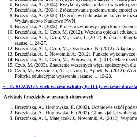
Brzezińska, A. (2004). Ryzyko dysleksji u dzieci w wieku prze
Brzezińska, A. (2004). Zróżnicowanie poziomu umiejętności c
Brzezińska, A. (2006). Dzieciństwo i dorastanie: korzenie tożs
Wydawnictwo Naukowe PWN.
Brzezińska, A. (2008). Proces rozwodowy i jego konsekwencje
Brzezińska, A. I., Czub, M. (2012). Wczesna opieka i edukacja
Brzezinska, A. I., Czub, M., Czub, T. (2012). Krótko- i długo
szanse, 1, 24-27.
Brzezińska, A. I., Czub, M., Ożadowicz, N. (2012). Adaptacja 
Brzezińska, A. I., Nowotnik, A. (2012). Funkcje wykonawcze 
Brzezińska, A. I., Czub, M., Piotrowski, K. (2013). Małe dzi
Czub, M. (2003). Znaczenie wczesnych więzi społecznych dla
Czub, M., Brzezinska, A. I., Czub, T., Appelt, K. (2012). Wcz
Polityka edukacyjna: wyzwania i szanse, 1, 19-23.
+
-
II. ROZWÓJ: wiek wczesnoszkolny (6-11 l.) i wczesne dorastan
Artykuły i rozdziały w pracach zbiorowych
Brzezinska, A., Hornowska, E. (2002). Uczniowie szkół podst
Brzezinska, A., Hornowska, E. (2002). Gimnazjaliści wobec ag
Brzezińska, A. I., Matejczuk, J., Nowotnik, A. (2012). Wspoma