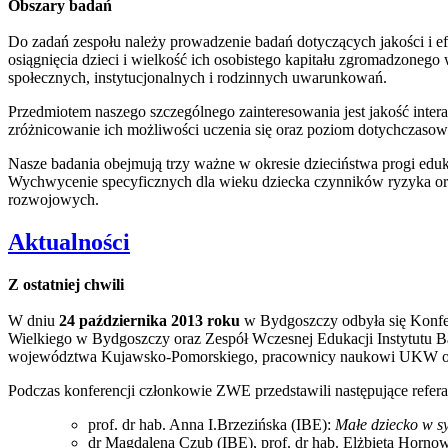
Obszary badań
Do zadań zespołu należy prowadzenie badań dotyczących jakości i e
osiągnięcia dzieci i wielkość ich osobistego kapitału zgromadzoneg
społecznych, instytucjonalnych i rodzinnych uwarunkowań.
Przedmiotem naszego szczególnego zainteresowania jest jakość intera
zróżnicowanie ich możliwości uczenia się oraz poziom dotychczasow
Nasze badania obejmują trzy ważne w okresie dzieciństwa progi edu
Wychwycenie specyficznych dla wieku dziecka czynników ryzyka ora
rozwojowych.
Aktualności
Z ostatniej chwili
W dniu
24 października 2013 roku
w Bydgoszczy odbyła się Konf
Wielkiego w Bydgoszczy oraz Zespół Wczesnej Edukacji Instytutu Bad
województwa Kujawsko-Pomorskiego, pracownicy naukowi UKW ora
Podczas konferencji członkowie ZWE przedstawili następujące refera
prof. dr hab. Anna I.Brzezińska (IBE):
Małe dziecko w sy
dr Magdalena Czub (IBE), prof. dr hab. Elżbieta Hor