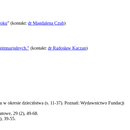
roku
” (kontakt:
dr Magdalena Czub
)
gimnazjalnych."
(kontakt:
dr Radosław Kaczan
)
oju w okresie dzieciństwa (s. 11-37). Poznań: Wydawnictwo Fundacji
towe, 29 (2), 49-68.
), 39-55.