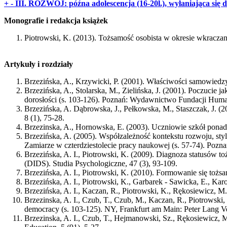
+
-
III. ROZWÓJ: późna adolescencja (16-20l.), wyłaniająca się do
Monografie i redakcja książek
Piotrowski, K. (2013). Tożsamość osobista w okresie wkracza
Artykuły i rozdziały
Brzezińska, A., Krzywicki, P. (2001). Właściwości samowiedzy 
Brzezińska, A., Stolarska, M., Zielińska, J. (2001). Poczucie j
dorosłości (s. 103-126). Poznań: Wydawnictwo Fundacji Huma
Brzezińska, A. Dąbrowska, J., Pełkowska, M., Staszczak, J. (
8 (1), 75-28.
Brzezinska, A., Hornowska, E. (2003). Uczniowie szkół pona
Brzezińska, A. (2005). Współzależność kontekstu rozwoju, styl
Zamiarze w czterdziestolecie pracy naukowej (s. 57-74). 
Brzezińska, A. I., Piotrowski, K. (2009). Diagnoza statusów 
(DIDS). Studia Psychologiczne, 47 (3), 93-109.
Brzezińska, A. I., Piotrowski, K. (2010). Formowanie się tożs
Brzezińska, A. I., Piotrowski, K., Garbarek - Sawicka, E., K
Brzezińska, A. I., Kaczan, R., Piotrowski, K., Rękosiewicz, M.
Brzezinska, A. I., Czub, T., Czub, M., Kaczan, R., Piotrowski
democracy (s. 103-125). NY, Frankfurt am Main: Peter Lang Ve
Brzezinska, A. I., Czub, T., Hejmanowski, Sz., Rękosiewicz, M.