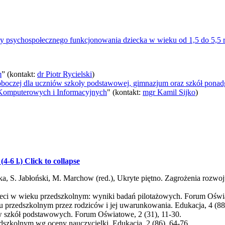
ozy psychospołecznego funkcjonowania dziecka w wieku od 1,5 do 5,5 
m
” (kontakt:
dr Piotr Rycielski
)
Roboczej dla uczniów szkoły podstawowej, gimnazjum oraz szkół ponad
Komputerowych i Informacyjnych
" (kontakt:
mgr Kamil Sijko
)
4-6 l.)
Click to collapse
ska, S. Jabłoński, M. Marchow (red.), Ukryte piętno. Zagrożenia rozw
zieci w wieku przedszkolnym: wyniki badań pilotażowych. Forum Oświa
ku przedszkolnym przez rodziców i jej uwarunkowania. Edukacja, 4 (88
ów szkół podstawowych. Forum Oświatowe, 2 (31), 11-30.
edszkolnym wg oceny nauczycielki. Edukacja, 2 (86), 64-76.