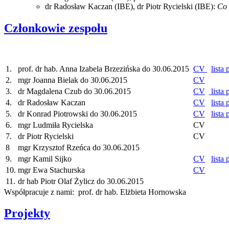
dr Radosław Kaczan (IBE), dr Piotr Rycielski (IBE):
Co 
Członkowie zespołu
1.
prof. dr hab. Anna Izabela Brzezińska do 30.06.2015
CV
lista 
2.
mgr Joanna Bielak do 30.06.2015
CV
3.
dr Magdalena Czub do 30.06.2015
CV
lista 
4.
dr Radosław Kaczan
CV
lista 
5.
dr Konrad Piotrowski do 30.06.2015
CV
lista 
6.
mgr Ludmiła Rycielska
CV
7.
dr Piotr Rycielski
CV
8
mgr Krzysztof Rzeńca do 30.06.2015
9.
mgr Kamil Sijko
CV
lista 
10.
mgr Ewa Stachurska
CV
11.
dr hab Piotr Olaf Żylicz do 30.06.2015
Współpracuje z nami: prof. dr hab. Elżbieta Hornowska
Projekty