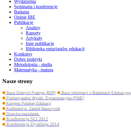
Wydarzenia
Seminaria i konferencje
Badania
Opinie IBE
Publikacje
Analizy
Raporty
Artykuły
Inne publikacje
Biblioteka entuzjastów edukacji
Konkursy
Dobre praktyki
Metodologia - studia
Matematyka - matura
Nasze strony
Baza Dobrych Praktyk (BDP)
Baza Informacji o Badaniach Edukacyjn
Porównywalne Wyniki Egzaminacyjne (PWE)
Kongres Polskiej Edukacji
Konferencja: Zawód Nauczyciel
Dziecko-nastolatek
Konferencja SLI 2012
Konferencja Dysleksja 2014