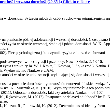
rosłość i wczesna dorosłość (20-35 l.)
Click to collapse
nia w dorosłość. Sytuacja młodych osób z ruchowym ograniczeniem spr
na przełomie późnej adolescencji i wczesnej dorosłości. Czasopismo P
akości życia w okresie wczesnej, średniej i późnej dorosłości. W: K. App
niora.
2002). Płeć psychologiczna jako czynnik ryzyka zaburzeń zachowania u
dpodstawowych wobec agresji i przemocy. Nowa Szkoła, 2, 13-16.
u życia i struktury Ja. W: J. Kmita, I. Kotowa, J. Sojka (red.), Nauk
Poznań: Wydawnictwo Naukowe UAM.
tożsamości w okresie adolescencji, wyłaniającej się dorosłości i wcze
amości a poczucie dorosłości i gotowość do tworzenia bliskich związk
arowska, K., Muszyńska, K. (2010). Wymiary tożsamości a ich podmiotow
 (2011). Odroczona dorosłość: fakt czy artefakt? Nauka, 4, 67-107.
, K., Rękosiewicz, M. (2012). Postponed or delayed adulthood? In: E. 
rlag.
, Kaczan, R., Piotrowski, K. (2012). Determinants of identity formatio