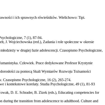
awności i ich sprawnych rówieśników. Wielichowo: Tipi.
sychologiczne, 7 (1), 87-94.
elt, J. Wojciechowska (red.), Zadania i role społeczne w okresie
 młodzieży w drugiej fazie adolescencji. Czasopismo Psychologiczne,
a. Humanistyka. Człowiek. Prace dedykowane Profesor Krystynie
snej dorosłości za pomocą Skali Wymiarów Rozwoju Tożsamości
ów. Czasopismo Psychologiczne, 16 (2), 265-274.
e i kontekstowe korelaty. Studia Psychologiczne, 49 (1), 81-93
Nowak, D. E. Schrader, B. Zizek (eds.), Educating competencies for
n during the transition from adolescence to adulthood. Culture and