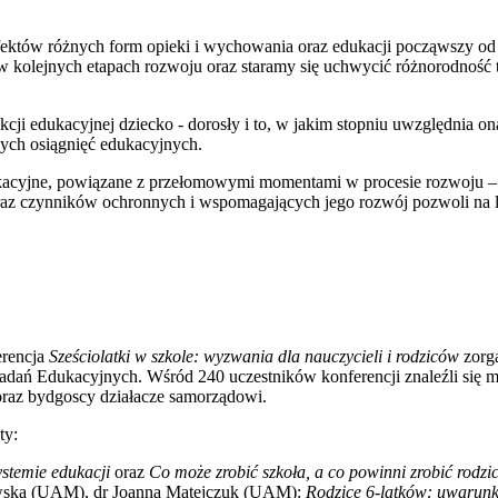
fektów różnych form opieki i wychowania oraz edukacji począwszy od 
o w kolejnych etapach rozwoju oraz staramy się uchwycić różnorodność
kcji edukacyjnej dziecko - dorosły i to, w jakim stopniu uwzględnia o
ych osiągnięć edukacyjnych.
kacyjne, powiązane z przełomowymi momentami w procesie rozwoju – pr
z czynników ochronnych i wspomagających jego rozwój pozwoli na lep
erencja
Sześciolatki w szkole: wyzwania dla nauczycieli i rodziców
zorga
ań Edukacyjnych. Wśród 240 uczestników konferencji znaleźli się międ
z bydgoscy działacze samorządowi.
ty:
stemie edukacji
oraz
Co może zrobić szkoła, a co powinni zrobić rodzi
nowska (UAM), dr Joanna Matejczuk (UAM):
Rodzice 6-latków: uwarunko