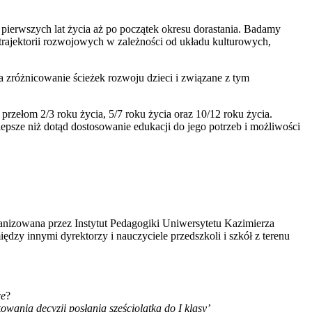
pierwszych lat życia aż po początek okresu dorastania. Badamy
 trajektorii rozwojowych w zależności od układu kulturowych,
na zróżnicowanie ścieżek rozwoju dzieci i związane z tym
zełom 2/3 roku życia, 5/7 roku życia oraz 10/12 roku życia.
sze niż dotąd dostosowanie edukacji do jego potrzeb i możliwości
nizowana przez Instytut Pedagogiki Uniwersytetu Kazimierza
zy innymi dyrektorzy i nauczyciele przedszkoli i szkół z terenu
ce
?
wania decyzji posłania sześciolatka do I klasy’