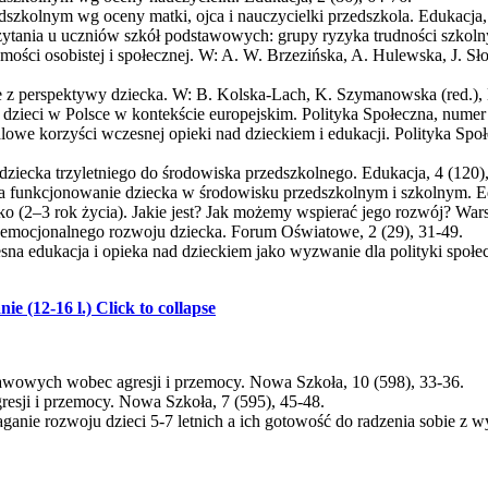
dszkolnym wg oceny matki, ojca i nauczycielki przedszkola. Edukacja, 
zytania u uczniów szkół podstawowych: grupy ryzyka trudności szkoln
amości osobistej i społecznej. W: A. W. Brzezińska, A. Hulewska, J. Sł
 z perspektywy dziecka. W: B. Kolska-Lach, K. Szymanowska (red.), 
 dzieci w Polsce w kontekście europejskim. Polityka Społeczna, numer 
falowe korzyści wczesnej opieki nad dzieckiem i edukacji. Polityka Sp
dziecka trzyletniego do środowiska przedszkolnego. Edukacja, 4 (120),
a funkcjonowanie dziecka w środowisku przedszkolnym i szkolnym. Ed
ecko (2–3 rok życia). Jakie jest? Jak możemy wspierać jego rozwój? W
 emocjonalnego rozwoju dziecka. Forum Oświatowe, 2 (29), 31-49.
esna edukacja i opieka nad dzieckiem jako wyzwanie dla polityki społe
ie (12-16 l.)
Click to collapse
awowych wobec agresji i przemocy. Nowa Szkoła, 10 (598), 33-36.
resji i przemocy. Nowa Szkoła, 7 (595), 45-48.
ganie rozwoju dzieci 5-7 letnich a ich gotowość do radzenia sobie z w