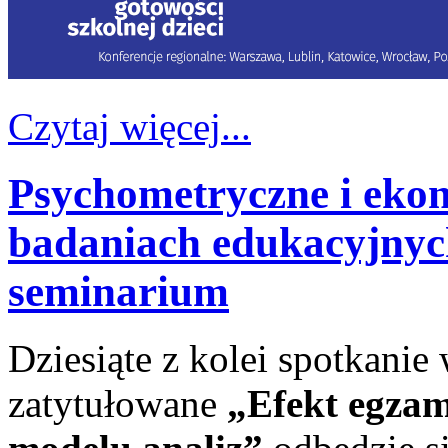
Czytaj więcej...
Psychometryczne i eko
badaniach edukacyjnych
seminarium
Dziesiąte z kolei spotkani
zatytułowane
„Efekt egza