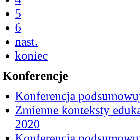
5
6
nast.
koniec
Konferencje
Konferencja podsumowuj
Zmienne konteksty eduka
2020
Konferencja podsumowują