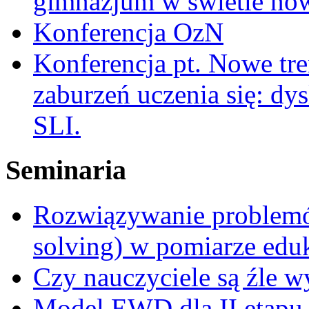
gimnazjum w świetle no
Konferencja OzN
Konferencja pt. Nowe tr
zaburzeń uczenia się: dy
SLI.
Seminaria
Rozwiązywanie problemó
solving) w pomiarze edu
Czy nauczyciele są źle 
Model EWD dla II etapu