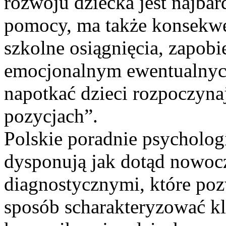
rozwoju dziecka jest najbar
pomocy, ma także konsekwe
szkolne osiągnięcia, zapob
emocjonalnym ewentualnych
napotkać dzieci rozpoczyna
pozycjach”.
Polskie poradnie psycholog
dysponują jak dotąd nowoc
diagnostycznymi, które p
sposób scharakteryzować k