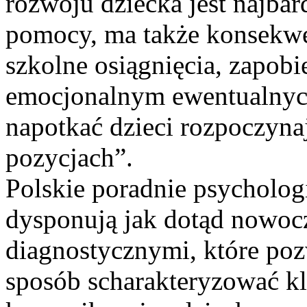
rozwoju dziecka jest najbar
pomocy, ma także konsekwe
szkolne osiągnięcia, zapob
emocjonalnym ewentualnych
napotkać dzieci rozpoczyna
pozycjach”.
Polskie poradnie psycholog
dysponują jak dotąd nowoc
diagnostycznymi, które p
sposób scharakteryzować k