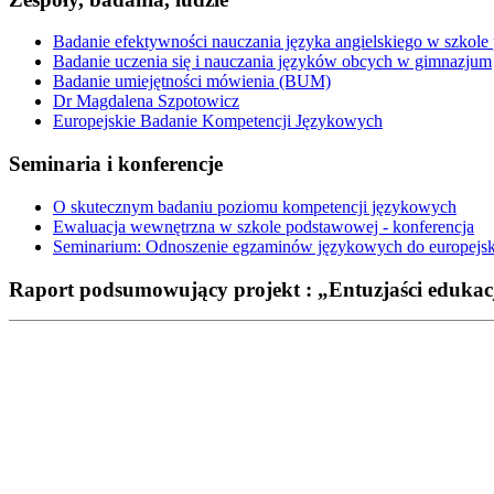
Badanie efektywności nauczania języka angielskiego w szkol
Badanie uczenia się i nauczania języków obcych w gimnazjum
Badanie umiejętności mówienia (BUM)
Dr Magdalena Szpotowicz
Europejskie Badanie Kompetencji Językowych
Seminaria i konferencje
O skutecznym badaniu poziomu kompetencji językowych
Ewaluacja wewnętrzna w szkole podstawowej - konferencja
Seminarium: Odnoszenie egzaminów językowych do europejsk
Raport podsumowujący projekt : „Entuzjaści edukac