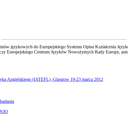
minów językowych do Europejskiego Systemu Opisu Kształcenia Jęz
czy Europejskiego Centrum Języków Nowożytnych Rady Europy, auto
zyka Angielskiego (IATEFL), Glasgow 19-23 marca 2012
 badania
BUNJO