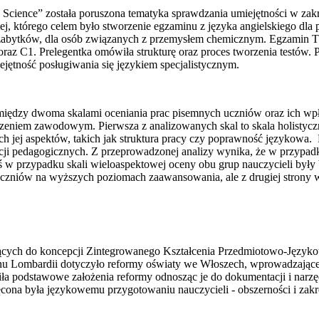
in Science” została poruszona tematyka sprawdzania umiejętności w zak
j, którego celem było stworzenie egzaminu z języka angielskiego dl
ją zabytków, dla osób związanych z przemysłem chemicznym. Egzamin T
raz C1. Prelegentka omówiła strukturę oraz proces tworzenia testów.
jętność posługiwania się językiem specjalistycznym.
pomiędzy dwoma skalami oceniania prac pisemnych uczniów oraz ich w
czeniem zawodowym. Pierwsza z analizowanych skal to skala holistyczn
ch jej aspektów, takich jak struktura pracy czy poprawność językowa
ji pedagogicznych. Z przeprowadzonej analizy wynika, że w przypadku 
ś w przypadku skali wieloaspektowej oceny obu grup nauczycieli były b
u uczniów na wyższych poziomach zaawansowania, ale z drugiej strony 
jących do koncepcji Zintegrowanego Kształcenia Przedmiotowo-Język
onu Lombardii dotyczyło reformy oświaty we Włoszech, wprowadzają
a podstawowe założenia reformy odnosząc je do dokumentacji i nar
ona była językowemu przygotowaniu nauczycieli - obszerności i zakre