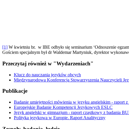
[1]
W kwietniu br. w IBE odbyło się seminarium ‘Odnoszenie egza
Gościem specjalnym był dr Waldemar Martyniuk, dyrektor wykonaw
Przeczytaj również w "Wydarzeniach"
Klucz do nauczania języków obcych
Międzynarodowa Konferencja Stowarzyszenia Nauczycieli Ję
Publikacje
Badanie umiejętności mówienia w języku angielskim - raport z
Europejskie Badanie Kompetencji Językowych ESLC
Język angielski w gimnazjum - raport cząstkowy z badania 
Polityka językowa w Europie. Raport Analityczny
Zespoły, badania, ludzie