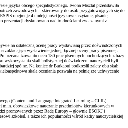
resie języka obcego specjalistycznego. Iwona Misztal przedstawiła
a potrzeb zawodowych – skierowany do osób przygotowujących się do
ESPIS obejmuje 4 umiejętności językowe: czytanie, pisanie,
 Po prezentacji dyskutowano nad trudnościami związanymi z
pływie na ostateczną ocenę pracy wystawianą przez doświadczonych
a zakładająca wystawienie jednej, łącznej oceny pracy pisemnej.
. Po przeanalizowaniu ocen 180 prac pisemnych pochodzących z bazy
wykorzystania skali holistycznej doświadczeni nauczycieli byli
ardziej spójne. Na koniec dr Barkaoui podkreślił zalety obu skal:
wieloaspektowa skala oceniania pozwala na pełniejsze uchwycenie
owego (Content and Language Integrated Learning – CLIL).
cej m.in. obowiązkowe nauczanie przedmiotów kierunkowych w
zędzi promowanych przez Radę Europy – głownie ESOKJ i
sowi szkoleń, a także ich popularności wśród kadry nauczycielskiej