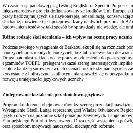
W czasie sesji panelowej pt. „Testing English for Specific Purposes 
międzynarodowy projekt dofinansowany ze środków Unii Europejskie
pracy bądź zajmujących się fizykoterapią, rehabilitacją, konserwac
słuchanie, mówienie i jest przeprowadzany na dwóch poziomach B2 o
budowaniem testów w taki sposób by sprawdzały nie wiedzę, ale umie
Różne rodzaje skal oceniania – ich wpływ na ocenę pracy ucznia
Podczas swojego wystąpienia dr Barkaoui skupił się na różnicach 
nauczycieli oraz młodych nauczycieli, bez lub z niewielkim doświad
Druga natomiast zakłada ocenę pracy w odniesieniu do poszczególny
egzaminów TOEFL, prelegent wskazał szereg interesujących implikac
istotnie bardziej surowi w swoich ocenach niż młodzi nauczyciele, za
korzystanie z holistycznej skali oceniania sprawdzi się w przypadk
rozwoju umiejętności językowych uczniów.
Zintegrowane kształcenie przedmiotowo-językowe
Program konferencji obejmował również szereg prezentacji nawiązu
Wystąpienie Giselli Lange reprezentującej Władze Oświatowe Regi
języku obcym na poziomie szkół ponadpodstawowych. Lange omówił
Europejskiego Portfolio Językowego. Duża część wystąpienia poświęc
oraz sposobom motywacji nauczycieli niechętnych reformie.