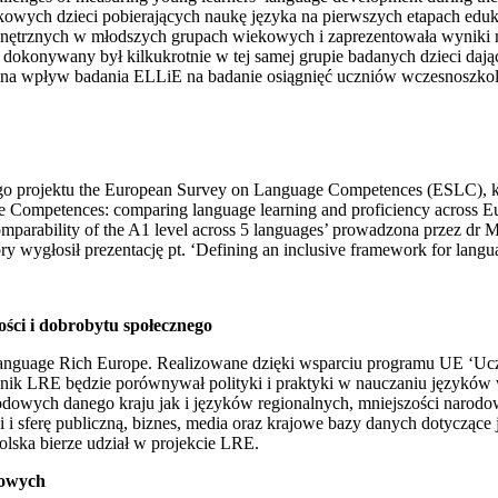
owych dzieci pobierających naukę języka na pierwszych etapach eduka
nętrznych w młodszych grupach wiekowych i zaprezentowała wyniki
 dokonywany był kilkukrotnie w tej samej grupie badanych dzieci daj
też na wpływ badania ELLiE na badanie osiągnięć uczniów wczesnosz
 projektu the European Survey on Language Competences (ESLC), któ
Competences: comparing language learning and proficiency across Eur
comparability of the A1 level across 5 languages’ prowadzona przez dr
 wygłosił prezentację pt. ‘Defining an inclusive framework for langu
ści i dobrobytu społecznego
anguage Rich Europe. Realizowane dzięki wsparciu programu UE ‘Ucze
aźnik LRE będzie porównywał polityki i praktyki w nauczaniu języków 
dowych danego kraju jak i języków regionalnych, mniejszości narodo
 i sferę publiczną, biznes, media oraz krajowe bazy danych dotyczące
lska bierze udział w projekcie LRE.
dowych