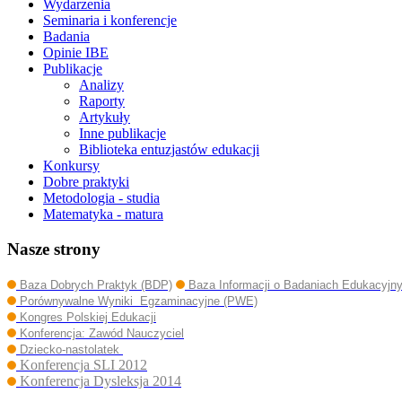
Wydarzenia
Seminaria i konferencje
Badania
Opinie IBE
Publikacje
Analizy
Raporty
Artykuły
Inne publikacje
Biblioteka entuzjastów edukacji
Konkursy
Dobre praktyki
Metodologia - studia
Matematyka - matura
Nasze strony
Baza Dobrych Praktyk (BDP)
Baza Informacji o Badaniach Edukacyjn
Porównywalne Wyniki Egzaminacyjne (PWE)
Kongres Polskiej Edukacji
Konferencja: Zawód Nauczyciel
Dziecko-nastolatek
Konferencja SLI 2012
Konferencja Dysleksja 2014