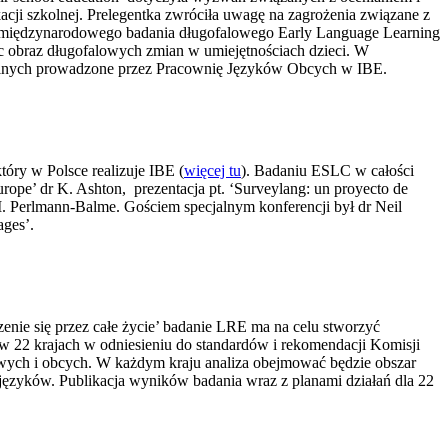
cji szkolnej. Prelegentka zwróciła uwagę na zagrożenia związane z
 międzynarodowego badania długofalowego Early Language Learning
ąc obraz długofalowych zmian w umiejętnościach dzieci. W
kolnych prowadzone przez Pracownię Języków Obcych w IBE.
ry w Polsce realizuje IBE (
więcej tu
). Badaniu ESLC w całości
ope’ dr K. Ashton, prezentacja pt. ‘Surveylang: un proyecto de
 M. Perlmann-Balme. Gościem specjalnym konferencji był dr Neil
ages’.
nie się przez całe życie’ badanie LRE ma na celu stworzyć
w 22 krajach w odniesieniu do standardów i rekomendacji Komisji
wych i obcych. W każdym kraju analiza obejmować będzie obszar
 języków. Publikacja wyników badania wraz z planami działań dla 22