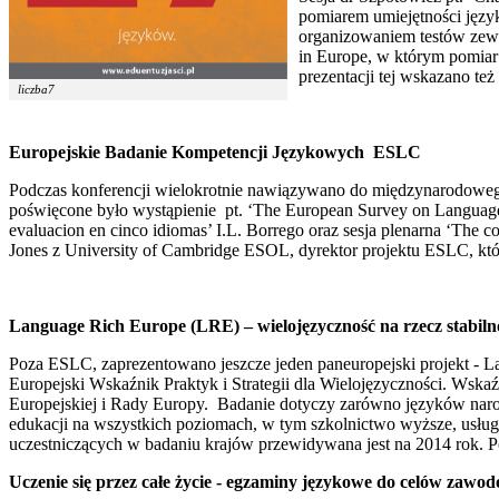
pomiarem umiejętności język
organizowaniem testów zew
in Europe, w którym pomiar
prezentacji tej wskazano 
liczba7
Europejskie Badanie Kompetencji Językowych ESLC
Podczas konferencji wielokrotnie nawiązywano do międzynarodowego
poświęcone było wystąpienie pt. ‘The European Survey on Language 
evaluacion en cinco idiomas’ I.L. Borrego oraz sesja plenarna ‘The 
Jones z University of Cambridge ESOL, dyrektor projektu ESLC, który
Language Rich Europe (LRE) – wielojęzyczność na rzecz stabilno
Poza ESLC, zaprezentowano jeszcze jeden paneuropejski projekt - L
Europejski Wskaźnik Praktyk i Strategii dla Wielojęzyczności. Wsk
Europejskiej i Rady Europy. Badanie dotyczy zarówno języków naro
edukacji na wszystkich poziomach, w tym szkolnictwo wyższe, usługi
uczestniczących w badaniu krajów przewidywana jest na 2014 rok. Po
Uczenie się przez całe życie - egzaminy językowe do celów zawo