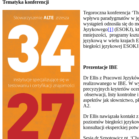
Tematyka konferencji
Tegoroczna konferencja ‘Th
wpływu paradygmatów w jęz
wystąpień odnosiła się do 
Językowego
[1]
(ESOKJ), kt
mniejszości, programy kszta
językową w wielu krajach Eu
biegłości językowej ESOKJ
Prezentacje IBE
Dr Ellis z Pracowni Językó
realizowanego w IBE. W wystą
precyzyjnych kryteriów oce
obserwacji, listy kontroln
aspektów jak słownictwo, p
A2.
Dr Ellis nawiązała kontakt
poziomów biegłości językow
konsultacji eksperckiej po
Sesja dr Szpotowicz pt. ‘Ch