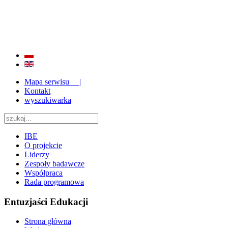
BADANIE JAKOŚCI I EFEKTYWNOŚCI EDUKACJI
ORAZ INSTYTUCJONALIZACJA ZAPLECZA BADAWCZEGO 2009 - 2015
Mapa serwisu |
Kontakt
wyszukiwarka
IBE
O projekcie
Liderzy
Zespoły badawcze
Współpraca
Rada programowa
Entuzjaści Edukacji
Strona główna