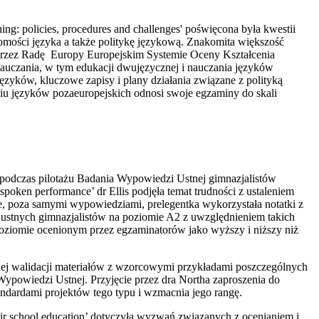
g: policies, procedures and challenges' poświęcona była kwestii
ości języka a także politykę językową. Znakomita większość
 przez Radę Europy Europejskim Systemie Oceny Kształcenia
czania, w tym edukacji dwujęzycznej i nauczania języków
ęzyków, kluczowe zapisy i plany działania związane z polityką
aniu języków pozaeuropejskich odnosi swoje egzaminy do skali
podczas pilotażu Badania Wypowiedzi Ustnej gimnazjalistów
 spoken performance’ dr Ellis podjęła temat trudności z ustaleniem
e, poza samymi wypowiedziami, prelegentka wykorzystała notatki z
 ustnych gimnazjalistów na poziomie A2 z uwzględnieniem takich
oziomie ocenionym przez egzaminatorów jako wyższy i niższy niż
nej walidacji materiałów z wzorcowymi przykładami poszczególnych
owiedzi Ustnej. Przyjęcie przez dra Northa zaproszenia do
ndardami projektów tego typu i wzmacnia jego rangę.
eir school education’ dotyczyła wyzwań związanych z ocenianiem i