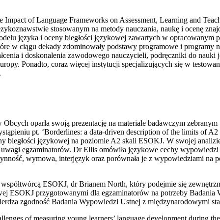
e Impact of Language Frameworks on Assessment, Learning and Teachin
ykoznawstwie stosowanym na metody nauczania, naukę i ocenę znajom
modelu języka i oceny biegłości językowej zawartych w opracowanym
óre w ciągu dekady zdominowały podstawy programowe i programy nau
łcenia i doskonalenia zawodowego nauczycieli, podręczniki do nauki j
ropy. Ponadto, coraz więcej instytucji specjalizujących się w testow
.
w Obcych oparła swoją prezentację na materiale badawczym zebranym 
pieniu pt. ‘Borderlines: a data-driven description of the limits of A2
ny biegłości językowej na poziomie A2 skali ESOKJ. W swojej analizi
e i uwagi egzaminatorów. Dr Ellis omówiła językowe cechy wypowiedzi
łynność, wymowa, interjęzyk oraz porównała je z wypowiedziami na p
 z współtwórcą ESOKJ, dr Brianem North, który podejmie się zewnętrz
ej ESOKJ przygotowanymi dla egzaminatorów na potrzeby Badania Wyp
twierdza zgodność Badania Wypowiedzi Ustnej z międzynarodowymi sta
allenges of measuring young learners’ language development during th