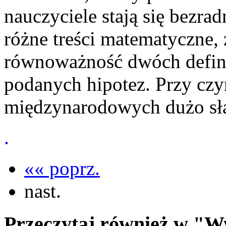
nauczyciele stają się bezra
różne treści matematyczne,
równoważność dwóch defini
podanych hipotez. Przy cz
międzynarodowych dużo słab
.
«« poprz.
nast.
Przeczytaj również w "W