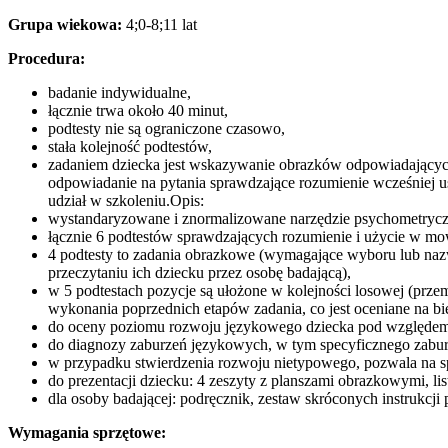
Grupa wiekowa:
4;0-8;11 lat
ewska,
orz
Procedura:
wski,
ia
badanie indywidualne,
ik,
łącznie trwa około 40 minut,
alena
podtesty nie są ograniczone czasowo,
ńska,
stała kolejność podtestów,
alena
zadaniem dziecka jest wskazywanie obrazków odpowiadającyc
wska
Autor/autorzy
odpowiadanie na pytania sprawdzające rozumienie wcześniej us
cznika:
udział w szkoleniu.Opis:
alena
wystandaryzowane i znormalizowane narzędzie psychometrycz
yńska,
łącznie 6 podtestów sprawdzających rozumienie i użycie w mo
4 podtesty to zadania obrazkowe (wymagające wyboru lub nazw
n,
przeczytaniu ich dziecku przez osobę badającą),
szka
w 5 podtestach pozycje są ułożone w kolejności losowej (przem
iak,
wykonania poprzednich etapów zadania, co jest oceniane na b
do oceny poziomu rozwoju językowego dziecka pod względem 
ewska,
do diagnozy zaburzeń językowych, w tym specyficznego zabur
orz
w przypadku stwierdzenia rozwoju nietypowego, pozwala na sp
wski,
do prezentacji dziecku: 4 zeszyty z planszami obrazkowymi, li
ia
dla osoby badającej: podręcznik, zestaw skróconych instrukcj
ik,
alena
Wymagania sprzętowe: