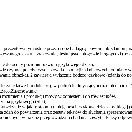
h prezentowanym ustnie przez osobę badającą słowom lub zdaniom, n
łyszanego tekstu.Użytkownicy testu: psychologowie i logopedzi (po o
ne do oceny poziomu rozwoju językowego dzieci,
wie czynnej pojedynczych słów, konstrukcji składniowych, odmiany w
ania obrazka), 2 zawierają wyłącznie bodźce językowe (zdania do powt
ieszane łatwe i trudniejsze), w podteście dotyczącym rozumienia tekst
ieżąco.Zastosowanie:
rozumienia i produkcji mowy w odniesieniu do rówieśników,
zenia językowego (SLI),
rawdzenie w jakim stopniu umiejętności językowe dziecka odbiegają o
sta zdań do powtarzania oraz zestaw tekstów do słuchania (prezentowan
i pomocnych w trakcie przeprowadzania badania, zeszyt arkuszy odpowi