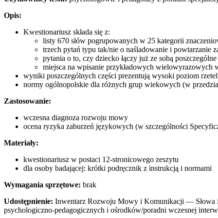
alizowane
Opis:
dzie
ometryczne
Kwestionariusz składa się z:
listy 670 słów pogrupowanych w 25 kategorii znaczeni
trzech pytań typu tak/nie o naśladowanie i powtarzanie 
omu
pytania o to, czy dziecko łączy już ze sobą poszczególn
ju
miejsca na wpisanie przykładowych wielowyrazowych wy
owego
wyniki poszczególnych części prezentują wysoki poziom rzeteln
,
normy ogólnopolskie dla różnych grup wiekowych (w przedzia
e
Zastosowanie:
wczesna diagnoza rozwoju mowy
stów
ocena ryzyka zaburzeń językowych (w szczególności Specyfi
dzających
ienie
Materiały:
e
kwestionariusz w postaci 12-stronicowego zeszytu
dla osoby badającej: krótki podręcznik z instrukcją i normami
e
ej
Wymagania sprzętowe:
brak
ynczych
Udostępnienie:
Inwentarz Rozwoju Mowy i Komunikacji — Słowa i Zd
rukcji
psychologiczno-pedagogicznych i ośrodków/poradni wczesnej interwen
niowych,