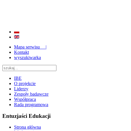
BADANIE JAKOŚCI I EFEKTYWNOŚCI EDUKACJI
ORAZ INSTYTUCJONALIZACJA ZAPLECZA BADAWCZEGO 2009 - 2015
Mapa serwisu |
Kontakt
wyszukiwarka
IBE
O projekcie
Liderzy
Zespoły badawcze
Współpraca
Rada programowa
Entuzjaści Edukacji
Strona główna