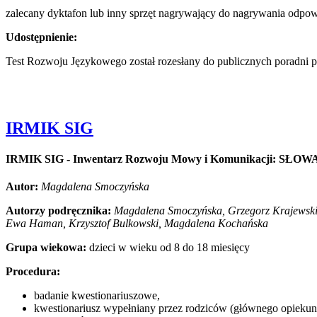
ńska,
zalecany dyktafon lub inny sprzęt nagrywający do nagrywania odpow
alena
wska,
Udostępnienie:
in
Grupa
Test Rozwoju Językowego został rozesłany do publicznych poradni p
owa:
ocedura:
IRMIK SIG
ie
idualne,
IRMIK SIG - Inwentarz Rozwoju Mowy i Komunikacji: SŁOW
e
Autor:
Magdalena Smoczyńska
Autorzy podręcznika:
Magdalena Smoczyńska, Grzegorz Krajewski
,
Ewa Haman, Krzysztof Bulkowski, Magdalena Kochańska
sty
Grupa wiekowa:
dzieci w wieku od 8 do 18 miesięcy
Procedura:
iczone
wo,
badanie kwestionariuszowe,
kwestionariusz wypełniany przez rodziców (głównego opiekun