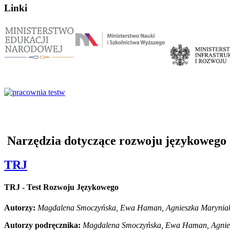
Linki
Narzędzia dotyczące rozwoju językowego
TRJ
zy:
alena
TRJ - Test Rozwoju Językowego
yńska,
Autorzy:
Magdalena Smoczyńska, Ewa Haman, Agnieszka Maryniak,
n,
szka
Autorzy podręcznika:
Magdalena Smoczyńska, Ewa Haman, Agniesz
iak,