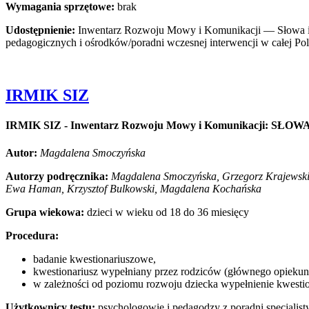
iadanie
Wymagania sprzętowe:
brak
ia
Udostępnienie:
Inwentarz Rozwoju Mowy i Komunikacji — Słowa i Ges
dzające
pedagogicznych i ośrodków/poradni wczesnej interwencji w całej Pol
ienie
niej
zanego
.
Użytkownicy
IRMIK SIZ
ologowie
IRMIK SIZ - Inwentarz Rozwoju Mowy i Komunikacji: SŁOW
edzi
Autor:
Magdalena Smoczyńska
owaniu
Autorzy podręcznika:
Magdalena Smoczyńska, Grzegorz Krajewski
iki
Ewa Haman, Krzysztof Bulkowski, Magdalena Kochańska
ia,
nej
Grupa wiekowa:
dzieci w wieku od 18 do 36 miesięcy
czniku),
Procedura:
any
ł
badanie kwestionariuszowe,
kwestionariusz wypełniany przez rodziców (głównego opiekun
eniu.
Opis:
w zależności od poziomu rozwoju dziecka wypełnienie kwestion
andaryzowane
Użytkownicy testu:
psychologowie i pedagodzy z poradni specjalist