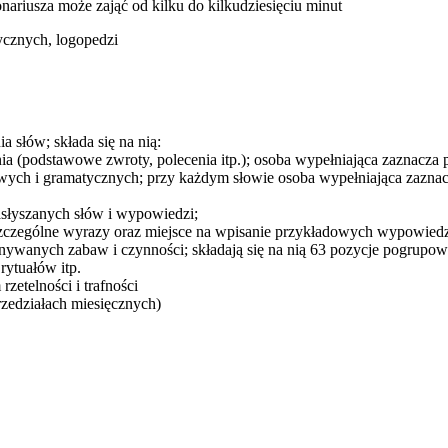
ariusza może zająć od kilku do kilkudziesięciu minut
ycznych, logopedzi
a słów; składa się na nią:
 (podstawowe zwroty, polecenia itp.); osoba wypełniająca zaznacza pr
wych i gramatycznych; przy każdym słowie osoba wypełniająca zaznacz
zasłyszanych słów i wypowiedzi;
poszczególne wyrazy oraz miejsce na wpisanie przykładowych wypowiedz
wanych zabaw i czynności; składają się na nią 63 pozycje pogrupow
ytuałów itp.
zetelności i trafności
zedziałach miesięcznych)