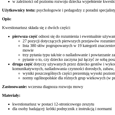
w zależności od poziomu rozwoju dziecka wypełnienie kwestion
ność
stów,
Użytkownicy testu:
psychologowie i pedagodzy z poradni specjalist
Opis:
niem
ka
Kwestionariusz składa się z dwóch części:
zywanie
pierwsza część
odnosi się do rozumienia i ewentualnie używani
zków
27 pozycji dotyczących pierwszych przejawów rozumienia
iadających
lista 380 słów pogrupowanych w 19 kategorii znaczenio
entowanym
mowie
trzy pytania typu tak/nie o naśladowanie i powtarzanie 
pytanie o to, czy dziecko zaczyna już łączyć ze sobą 
druga część
dotyczy używanych przez dziecko gestów i wykony
ącą
komunikatywnych, naśladowania czynności dorosłych, zabaw, r
om
wyniki poszczególnych części prezentują wysoki poziom r
normy ogólnopolskie dla różnych grup wiekowych (w pr
om,
anie
Zastosowanie:
wczesna diagnoza rozwoju mowy
ków,
rzanie
Materiały:
czanie
kwestionariusz w postaci 12-stronicowego zeszytu
dla osoby badającej: krótki podręcznik z instrukcją i normami