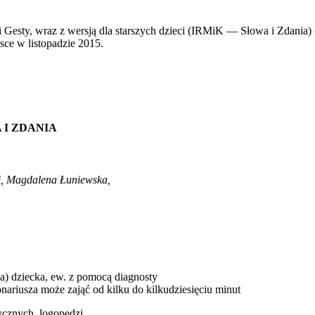
ty, wraz z wersją dla starszych dzieci (IRMiK — Słowa i Zdania) or
sce w listopadzie 2015.
A I ZDANIA
, Magdalena Łuniewska,
a) dziecka, ew. z pomocą diagnosty
ariusza może zająć od kilku do kilkudziesięciu minut
ycznych, logopedzi