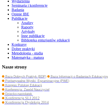
Wydarzenia
Seminaria i konferencje
Badania
Opinie IBE
Publikacje
Analizy
Raporty
Artykuły
Inne publikacje
Biblioteka entuzjastów edukacji
Konkursy
Dobre praktyki
Metodologia - studia
Matematyka - matura
Nasze strony
Baza Dobrych Praktyk (BDP)
Baza Informacji o Badaniach Edukacyjn
Porównywalne Wyniki Egzaminacyjne (PWE)
Kongres Polskiej Edukacji
Konferencja: Zawód Nauczyciel
Dziecko-nastolatek
Konferencja SLI 2012
Konferencja Dysleksja 2014