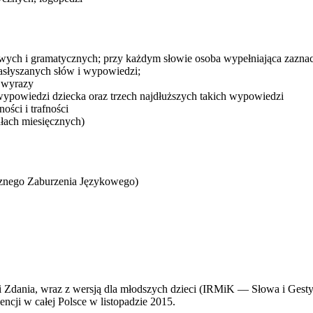
owych i gramatycznych; przy każdym słowie osoba wypełniająca zazna
zasłyszanych słów i wypowiedzi;
e wyrazy
powiedzi dziecka oraz trzech najdłuższych takich wypowiedzi
ości i trafności
łach miesięcznych)
cznego Zaburzenia Językowego)
ania, wraz z wersją dla młodszych dzieci (IRMiK — Słowa i Gesty) o
cji w całej Polsce w listopadzie 2015.