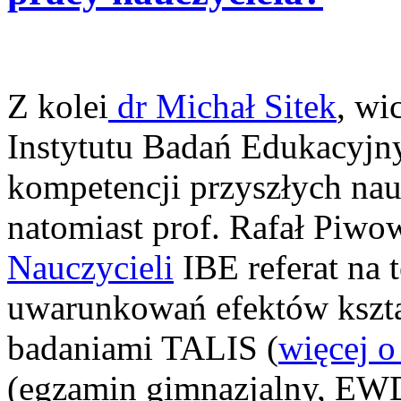
Z kolei
dr Michał Sitek
, wi
Instytutu Badań Edukacyjny
kompetencji przyszłych na
natomiast prof. Rafał Piwo
Nauczycieli
IBE referat na 
uwarunkowań efektów kszta
badaniami TALIS (
więcej o
(egzamin gimnazjalny, EWD