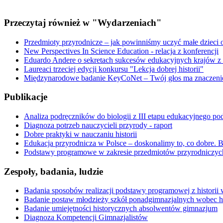
Przeczytaj również w "Wydarzeniach"
Przedmioty przyrodnicze – jak powinniśmy uczyć małe dzieci 
New Perspectives In Science Education - relacja z konferencji
Eduardo Andere o sekretach sukcesów edukacyjnych krajów z
Laureaci trzeciej edycji konkursu "Lekcja dobrej historii"
Międzynarodowe badanie KeyCoNet – Twój głos ma znaczeni
Publikacje
Analiza podręczników do biologii z III etapu edukacyjnego p
Diagnoza potrzeb nauczycieli przyrody - raport
Dobre praktyki w nauczaniu historii
Edukacja przyrodnicza w Polsce – doskonalimy to, co dobre. 
Podstawy programowe w zakresie przedmiotów przyrodniczyc
Zespoły, badania, ludzie
Badania sposobów realizacji podstawy programowej z historii
Badanie postaw młodzieży szkół ponadgimnazjalnych wobec hi
Badanie umiejętności historycznych absolwentów gimnazjum
Diagnoza Kompetencji Gimnazjalistów