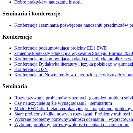
Dobre praktyki w nauczaniu historii
Seminaria i konferencje
Konferencja i seminaria poświęcone nauczaniu przedmiotów p
Konferencje
Konferencja podsumowująca projekty EE i EWD
Zmienne konteksty edukacji a wyzwania Strategii Europa 2020
Konferencja podsumowująca badania pt. Polityka publiczna wo
Konferencja Dydaktyka literatury i języka polskiego w gimn
Konferencja OzN
Konferencja pt. Nowe trendy w diagnozie specyficznych zaburz
Seminaria
Rozwiązywanie problemów złożonych (complex problem solvi
Czy nauczyciele są źle wynagradzani? - seminarium
Model EWD dla II etapu edukacyjnego – napotkane problemy i
Stare problemy i kilka nowych rozwiązań. Problemy trafności 
Wybrane problemy porównywalności oceniania – wypracowanie
Wybrane problemy porównywalności oceniania - seminarium