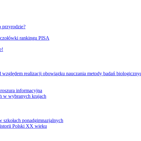
o przyrodzie?
 czołówki rankingu PISA
e!
od względem realizacji obowiązku nauczania metody badań biologiczny
Broszura informacyjna
h w wybranych krajach
 w szkołach ponadgimnazjalnych
storii Polski XX wieku