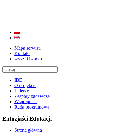
BADANIE JAKOŚCI I EFEKTYWNOŚCI EDUKACJI
ORAZ INSTYTUCJONALIZACJA ZAPLECZA BADAWCZEGO 2009 - 2015
Mapa serwisu |
Kontakt
wyszukiwarka
IBE
O projekcie
Liderzy
Zespoły badawcze
Współpraca
Rada programowa
Entuzjaści Edukacji
Strona główna