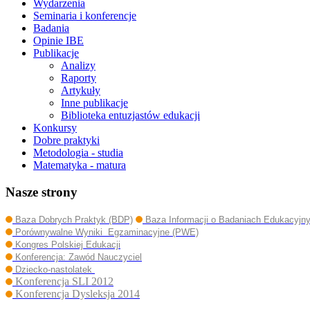
Wydarzenia
Seminaria i konferencje
Badania
Opinie IBE
Publikacje
Analizy
Raporty
Artykuły
Inne publikacje
Biblioteka entuzjastów edukacji
Konkursy
Dobre praktyki
Metodologia - studia
Matematyka - matura
Nasze strony
Baza Dobrych Praktyk (BDP)
Baza Informacji o Badaniach Edukacyjn
Porównywalne Wyniki Egzaminacyjne (PWE)
Kongres Polskiej Edukacji
Konferencja: Zawód Nauczyciel
Dziecko-nastolatek
Konferencja SLI 2012
Konferencja Dysleksja 2014