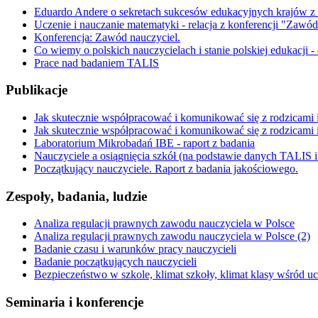
Eduardo Andere o sekretach sukcesów edukacyjnych krajów z
Uczenie i nauczanie matematyki - relacja z konferencji "Zawód
Konferencja: Zawód nauczyciel.
Co wiemy o polskich nauczycielach i stanie polskiej edukacji -
Prace nad badaniem TALIS
Publikacje
Jak skutecznie współpracować i komunikować się z rodzicami i
Jak skutecznie współpracować i komunikować się z rodzicami i 
Laboratorium Mikrobadań IBE - raport z badania
Nauczyciele a osiągnięcia szkół (na podstawie danych TALIS
Początkujący nauczyciele. Raport z badania jakościowego.
Zespoły, badania, ludzie
Analiza regulacji prawnych zawodu nauczyciela w Polsce
Analiza regulacji prawnych zawodu nauczyciela w Polsce (2)
Badanie czasu i warunków pracy nauczycieli
Badanie początkujących nauczycieli
Bezpieczeństwo w szkole, klimat szkoły, klimat klasy wśród 
Seminaria i konferencje