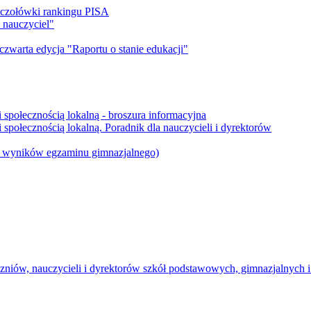
 czołówki rankingu PISA
 nauczyciel"
 czwarta edycja "Raportu o stanie edukacji"
 społecznością lokalną - broszura informacyjna
społecznością lokalną. Poradnik dla nauczycieli i dyrektorów
 i wyników egzaminu gimnazjalnego)
uczniów, nauczycieli i dyrektorów szkół podstawowych, gimnazjalnych