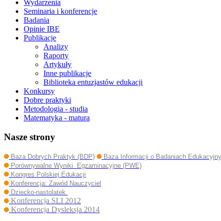
Wydarzenia
Seminaria i konferencje
Badania
Opinie IBE
Publikacje
Analizy
Raporty
Artykuły
Inne publikacje
Biblioteka entuzjastów edukacji
Konkursy
Dobre praktyki
Metodologia - studia
Matematyka - matura
Nasze strony
Baza Dobrych Praktyk (BDP)
Baza Informacji o Badaniach Edukacyjn
Porównywalne Wyniki Egzaminacyjne (PWE)
Kongres Polskiej Edukacji
Konferencja: Zawód Nauczyciel
Dziecko-nastolatek
Konferencja SLI 2012
Konferencja Dysleksja 2014