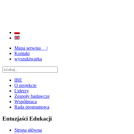
BADANIE JAKOŚCI I EFEKTYWNOŚCI EDUKACJI
ORAZ INSTYTUCJONALIZACJA ZAPLECZA BADAWCZEGO 2009 - 2015
Mapa serwisu |
Kontakt
wyszukiwarka
IBE
O projekcie
Liderzy
Zespoły badawcze
Współpraca
Rada programowa
Entuzjaści Edukacji
Strona główna