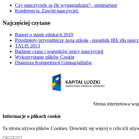
Czy nauczyciele są źle wynagradzani? - seminarium
Konferencja: Zawód nauczyciel.
Najczęściej czytane
Raport o stanie edukacji 2010
Przedmioty przyrodnicze poza szkołą - poradnik IBE dla naucz
TALIS 2013
Badanie czasu i warunków pracy nauczycieli
Wykorzystanie plików Cookie
Diagnoza Kompetencji Gimnazjalistów
Strona internetowa ws
Informacje o plikach cookie
Ta strona używa plików Cookies. Dowiedz się więcej o celu ich uży