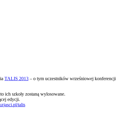
nia
TALIS 2013
– o tym uczestników wrześniowej konferencji
 to ich szkoły zostaną wylosowane.
cej edycji.
jasci.pl/talis