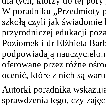
dla tych, którzy do tej pory 
W poradniku „Przedmioty p
szkołą czyli jak świadomie 
przyrodniczej edukacji poz
Poziomek i dr Elżbieta Bar
podpowiadają nauczycielom,
oferowane przez różne ośrod
ocenić, które z nich są war
Autorki poradnika wskazuj
sprawdzenia tego, czy zaję