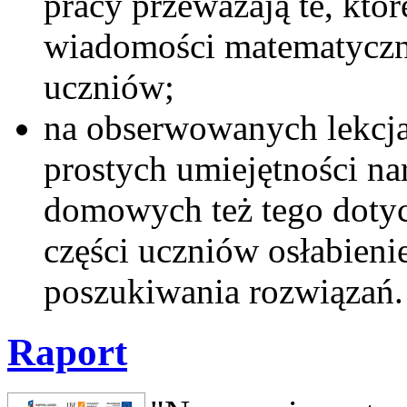
pracy przeważają te, któ
wiadomości matematyczn
uczniów;
na obserwowanych lekcj
prostych umiejętności n
domowych też tego doty
części uczniów osłabien
poszukiwania rozwiązań.
Raport