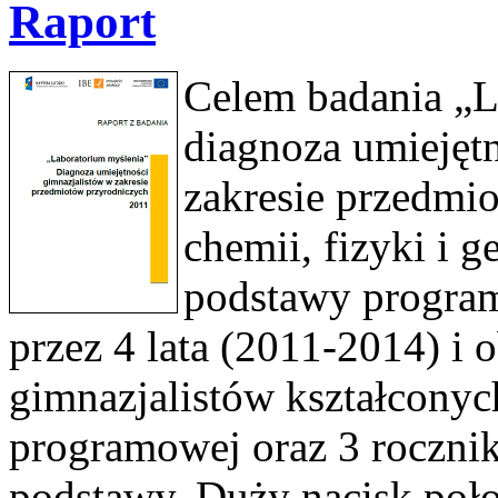
Raport
Celem badania „L
diagnoza umiejęt
zakresie przedmio
chemii, fizyki i 
podstawy program
przez 4 lata (2011-2014) i 
gimnazjalistów kształconyc
programowej oraz 3 roczni
podstawy. Duży nacisk poł