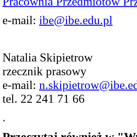
Pracownia Przedmiotów Pr
e-mail:
ibe@ibe.edu.pl
Natalia Skipietrow
rzecznik prasowy
e-mail:
n.skipietrow@ibe.e
tel. 22 241 71 66
.
Przeczytaj również w "W