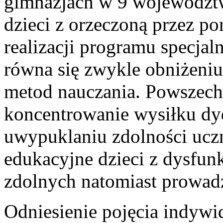
gimnazjach w 9 województ
dzieci z orzeczoną przez po
realizacji programu specjal
równa się zwykle obniżeni
metod nauczania. Powszechn
koncentrowanie wysiłku dyd
uwypuklaniu zdolności uczn
edukacyjne dzieci z dysfu
zdolnych natomiast prowadz
Odniesienie pojęcia indywid