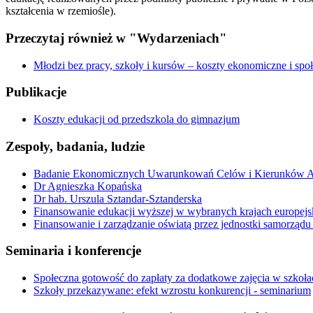
kształcenia w rzemiośle).
Przeczytaj również w "Wydarzeniach"
Młodzi bez pracy, szkoły i kursów – koszty ekonomiczne i spo
Publikacje
Koszty edukacji od przedszkola do gimnazjum
Zespoły, badania, ludzie
Badanie Ekonomicznych Uwarunkowań Celów i Kierunków Alo
Dr Agnieszka Kopańska
Dr hab. Urszula Sztandar-Sztanderska
Finansowanie edukacji wyższej w wybranych krajach europejsk
Finansowanie i zarządzanie oświatą przez jednostki samorządu 
Seminaria i konferencje
Społeczna gotowość do zapłaty za dodatkowe zajęcia w szkoł
Szkoły przekazywane: efekt wzrostu konkurencji - seminarium