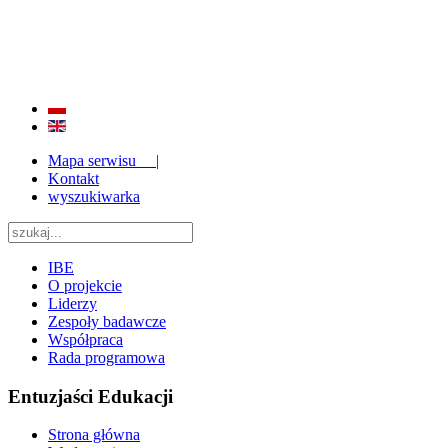
BADANIE JAKOŚCI I EFEKTYWNOŚCI EDUKACJI
ORAZ INSTYTUCJONALIZACJA ZAPLECZA BADAWCZEGO 2009 - 2015
Mapa serwisu |
Kontakt
wyszukiwarka
IBE
O projekcie
Liderzy
Zespoły badawcze
Współpraca
Rada programowa
Entuzjaści Edukacji
Strona główna