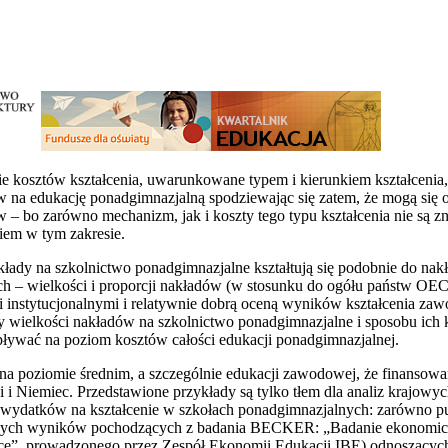
 kosztów kształcenia, uwarunkowane typem i kierunkiem kształcenia
dów na edukację ponadgimnazjalną spodziewając się zatem, że mogą się
– bo zarówno mechanizm, jak i koszty tego typu kształcenia nie są znan
em w tym zakresie.
akłady na szkolnictwo ponadgimnazjalne kształtują się podobnie do n
h – wielkości i proporcji nakładów (w stosunku do ogółu państw OE
i instytucjonalnymi i relatywnie dobrą oceną wyników kształcenia za
y wielkości nakładów na szkolnictwo ponadgimnazjalne i sposobu ich 
ływać na poziom kosztów całości edukacji ponadgimnazjalnej.
 poziomie średnim, a szczególnie edukacji zawodowej, że finansowan
i i Niemiec. Przedstawione przykłady są tylko tłem dla analiz krajowyc
y wydatków na kształcenie w szkołach ponadgimnazjalnych: zarówno pu
ępnych wyników pochodzących z badania BECKER: „Badanie ekonomic
lsce”, prowadzonego przez Zespół Ekonomii Edukacji IBE) odnoszący