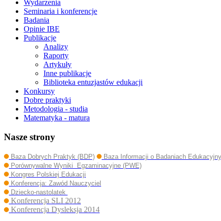
Wydarzenia
Seminaria i konferencje
Badania
Opinie IBE
Publikacje
Analizy
Raporty
Artykuły
Inne publikacje
Biblioteka entuzjastów edukacji
Konkursy
Dobre praktyki
Metodologia - studia
Matematyka - matura
Nasze strony
Baza Dobrych Praktyk (BDP)
Baza Informacji o Badaniach Edukacyjn
Porównywalne Wyniki Egzaminacyjne (PWE)
Kongres Polskiej Edukacji
Konferencja: Zawód Nauczyciel
Dziecko-nastolatek
Konferencja SLI 2012
Konferencja Dysleksja 2014