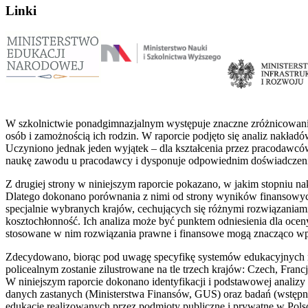
Linki
W szkolnictwie ponadgimnazjalnym występuje znaczne zróżnicowanie
osób i zamożnością ich rodzin. W raporcie podjęto się analiz nakła
Uczyniono jednak jeden wyjątek – dla kształcenia przez pracodawców 
naukę zawodu u pracodawcy i dysponuje odpowiednim doświadczeni
Z drugiej strony w niniejszym raporcie pokazano, w jakim stopniu n
Dlatego dokonano porównania z nimi od strony wyników finansowyc
specjalnie wybranych krajów, cechujących się różnymi rozwiązaniam
kosztochłonność. Ich analiza może być punktem odniesienia dla ocen
stosowane w nim rozwiązania prawne i finansowe mogą znacząco wp
Zdecydowano, biorąc pod uwagę specyfikę systemów edukacyjnych na
policealnym zostanie zilustrowane na tle trzech krajów: Czech, Francj
W niniejszym raporcie dokonano identyfikacji i podstawowej analiz
danych zastanych (Ministerstwa Finansów, GUS) oraz badań (wst
edukację realizowanych przez podmioty publiczne i prywatne w Po