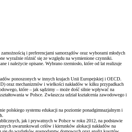
, zamożnością i preferencjami samorządów oraz wyborami młodych
 one wyraźnie różnić się ze względu na wymienione czynniki.
e i należycie opisane. Wybrano rzemiosło, które od lat realizuje
akładów ponoszonych w innych krajach Unii Europejskiej i OECD.
CD) oraz mechanizmów i wielkości nakładów w kilku przypadkach
wodowego, które – jak sądzimy – może dość silnie wpływać na
kształtowania w Polsce. Zwłaszcza udział kształcenia zawodowego i
ie polskiego systemu edukacji na poziomie ponadgimnazjalnym i
h.
blicznych, jak i prywatnych w Polsce w roku 2012, na podstawie
znych uwarunkowań celów i kierunków alokacji nakładów na
ch się do wydatków gospodarstw domowych oraz analiz kosztów