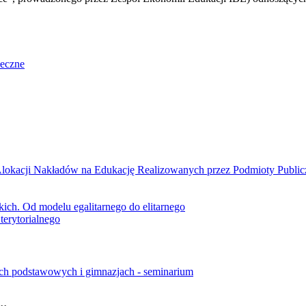
łeczne
kacji Nakładów na Edukację Realizowanych przez Podmioty Public
ich. Od modelu egalitarnego do elitarnego
terytorialnego
ach podstawowych i gimnazjach - seminarium