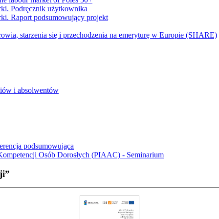
ki. Podręcznik użytkownika
ki. Raport podsumowujący projekt
drowia, starzenia się i przechodzenia na emeryturę w Europie (SHARE)
niów i absolwentów
ferencja podsumowująca
Kompetencji Osób Dorosłych (PIAAC) - Seminarium
ji”