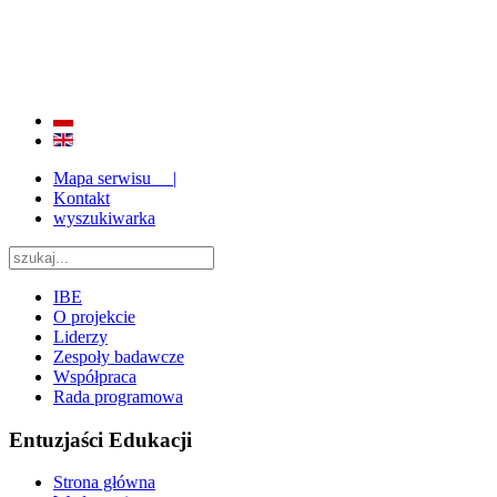
BADANIE JAKOŚCI I EFEKTYWNOŚCI EDUKACJI
ORAZ INSTYTUCJONALIZACJA ZAPLECZA BADAWCZEGO 2009 - 2015
Mapa serwisu |
Kontakt
wyszukiwarka
IBE
O projekcie
Liderzy
Zespoły badawcze
Współpraca
Rada programowa
Entuzjaści Edukacji
Strona główna