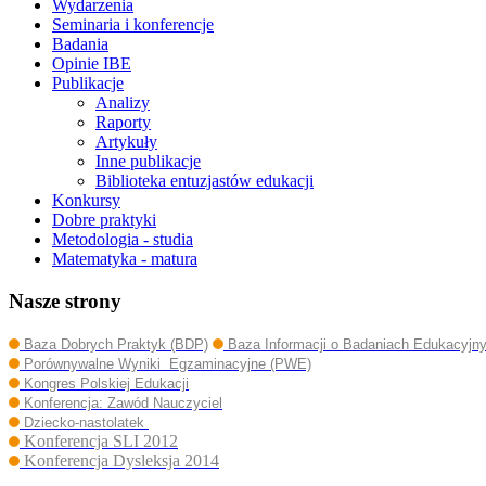
Wydarzenia
Seminaria i konferencje
Badania
Opinie IBE
Publikacje
Analizy
Raporty
Artykuły
Inne publikacje
Biblioteka entuzjastów edukacji
Konkursy
Dobre praktyki
Metodologia - studia
Matematyka - matura
Nasze strony
Baza Dobrych Praktyk (BDP)
Baza Informacji o Badaniach Edukacyjn
Porównywalne Wyniki Egzaminacyjne (PWE)
Kongres Polskiej Edukacji
Konferencja: Zawód Nauczyciel
Dziecko-nastolatek
Konferencja SLI 2012
Konferencja Dysleksja 2014