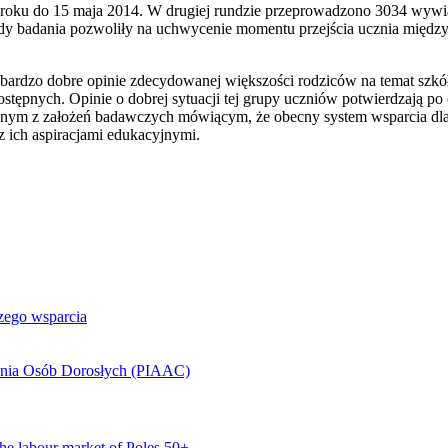
 roku do 15 maja 2014. W drugiej rundzie przeprowadzono 3034 wywia
dy badania pozwoliły na uchwycenie momentu przejścia ucznia między
dzo dobre opinie zdecydowanej większości rodziców na temat szkół, w
dostępnych. Opinie o dobrej sytuacji tej grupy uczniów potwierdzają 
jednym z założeń badawczych mówiącym, że obecny system wsparcia dla 
z ich aspiracjami edukacyjnymi.
szego wsparcia
ania Osób Dorosłych (PIAAC)
 the labour market of Poles 50+