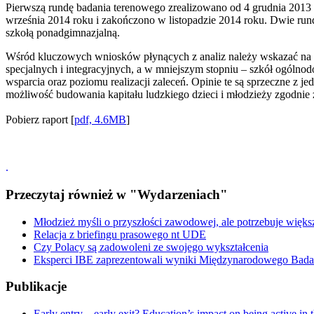
Pierwszą rundę badania terenowego zrealizowano od 4 grudnia 2013
września 2014 roku i zakończono w listopadzie 2014 roku. Dwie run
szkołą ponadgimnazjalną.
Wśród kluczowych wniosków płynących z analiz należy wskazać na bar
specjalnych i integracyjnych, a w mniejszym stopniu – szkół ogólno
wsparcia oraz poziomu realizacji zaleceń. Opinie te są sprzeczne z 
możliwość budowania kapitału ludzkiego dzieci i młodzieży zgodnie 
Pobierz raport [
pdf, 4.6MB
]
.
Przeczytaj również w "Wydarzeniach"
Młodzież myśli o przyszłości zawodowej, ale potrzebuje więk
Relacja z briefingu prasowego nt UDE
Czy Polacy są zadowoleni ze swojego wykształcenia
Eksperci IBE zaprezentowali wyniki Międzynarodowego Bad
Publikacje
Early entry – early exit? Education’s impact on being active in