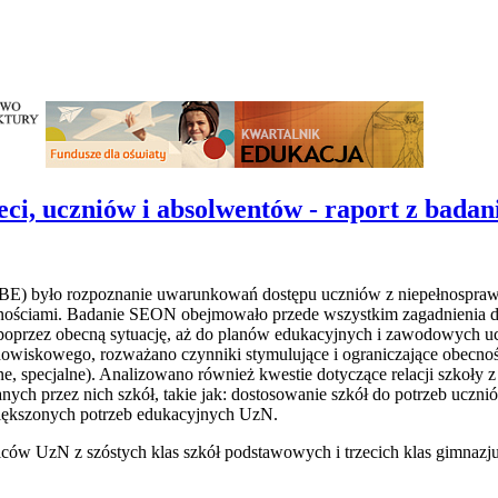
ci, uczniów i absolwentów - raport z badan
IBE) było rozpoznanie uwarunkowań dostępu uczniów z niepełnospra
nościami. Badanie SEON obejmowało przede wszystkim zagadnienia do
przez obecną sytuację, aż do planów edukacyjnych i zawodowych ucz
owiskowego, rozważano czynniki stymulujące i ograniczające obecnoś
ne, specjalne). Analizowano również kwestie dotyczące relacji szkoły 
ch przez nich szkół, takie jak: dostosowanie szkół do potrzeb uczni
większonych potrzeb edukacyjnych UzN.
iców UzN z szóstych klas szkół podstawowych i trzecich klas gimnazj