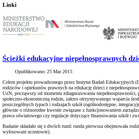
Linki
Ścieżki edukacyjne niepełnosprawnych dzie
Opublikowano: 25 Mar 2015
Celem projektu prowadzonego przez Instytut Badań Edukacyjnych (
rodziców i opiekunów prawnych na edukację dzieci z niepełnospraw
UzN, począwszy od momentu zdiagnozowania niepełnosprawności, po
społeczno-ekonomiczną rodzin, zakres otrzymywanego wsparcia środ
poszczególnych typach i rodzajach szkół (ogólnodostępne, integracyj
głównie o różnorodne kwestie związane z funkcjonowaniem zarządzany
prawa oświatowego czy regulacje dotyczące finansowania szkół i z
Badanie składało się z dwóch rund: runda pierwsza obejmowała rodz
wylosowani uczniowie).