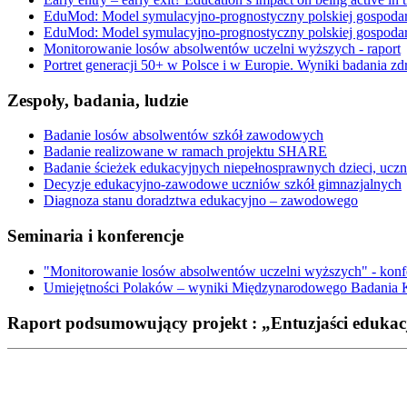
EduMod: Model symulacyjno-prognostyczny polskiej gospodar
EduMod: Model symulacyjno-prognostyczny polskiej gospodar
Monitorowanie losów absolwentów uczelni wyższych - raport
Portret generacji 50+ w Polsce i w Europie. Wyniki badania z
Zespoły, badania, ludzie
Badanie losów absolwentów szkół zawodowych
Badanie realizowane w ramach projektu SHARE
Badanie ścieżek edukacyjnych niepełnosprawnych dzieci, ucz
Decyzje edukacyjno-zawodowe uczniów szkół gimnazjalnych
Diagnoza stanu doradztwa edukacyjno – zawodowego
Seminaria i konferencje
"Monitorowanie losów absolwentów uczelni wyższych" - kon
Umiejętności Polaków – wyniki Międzynarodowego Badania 
Raport podsumowujący projekt : „Entuzjaści edukac