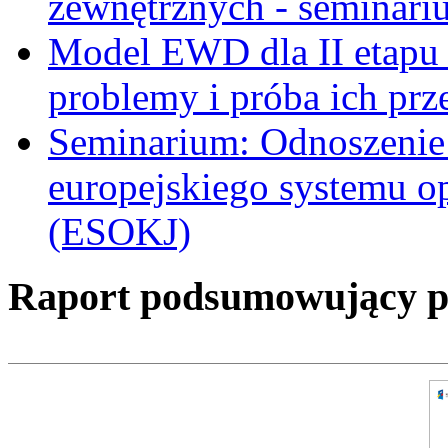
zewnętrznych - seminari
Model EWD dla II etapu
problemy i próba ich prz
Seminarium: Odnoszeni
europejskiego systemu o
(ESOKJ)
Raport podsumowujący pro