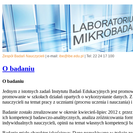
Zespół Badań Nauczycieli
| e-mail:
ibe@ibe.edu.pl
| Tel: 22 24 17 100
O badaniu
O badaniu
Jednym z istotnych zadań Instytutu Badań Edukacyjnych jest prom
promowanie w szkołach działań opartych o wykorzystanie danych. Z
nauczycieli na temat pracy z uczniami (procesu uczenia i nauczania) 
Badanie zostało zrealizowane w okresie kwiecień-lipiec 2012 r. prz
ich kompetencji badawczo-analitycznych, analiza zróżnicowania form
indywidualnych nauczycieli, opinii na temat własnych kompetencji b
Badanie miało charakter jakościowy. Dane pozyskiwano w trakcie 