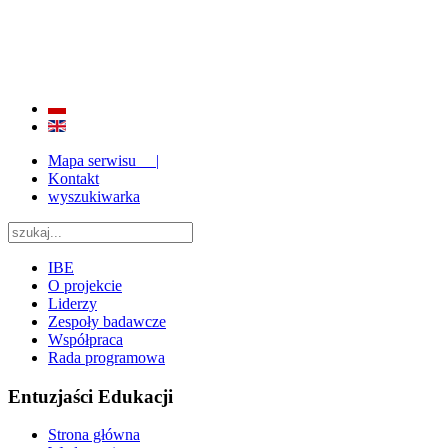
BADANIE JAKOŚCI I EFEKTYWNOŚCI EDUKACJI
ORAZ INSTYTUCJONALIZACJA ZAPLECZA BADAWCZEGO 2009 - 2015
Mapa serwisu |
Kontakt
wyszukiwarka
IBE
O projekcie
Liderzy
Zespoły badawcze
Współpraca
Rada programowa
Entuzjaści Edukacji
Strona główna