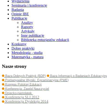
Wydarzenia
Seminaria i konferencje
Badania
Opinie IBE
Publikacje
Analizy
Raporty
Artykuły
Inne publikacje
Biblioteka entuzjastów edukacji
Konkursy
Dobre praktyki
Metodologia - studia
Matematyka - matura
Nasze strony
Baza Dobrych Praktyk (BDP)
Baza Informacji o Badaniach Edukacyjn
Porównywalne Wyniki Egzaminacyjne (PWE)
Kongres Polskiej Edukacji
Konferencja: Zawód Nauczyciel
Dziecko-nastolatek
Konferencja SLI 2012
Konferencja Dysleksja 2014