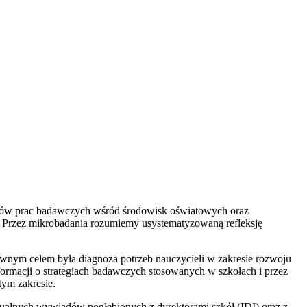
atów prac badawczych wśród środowisk oświatowych oraz
 Przez mikrobadania rozumiemy usystematyzowaną refleksję
łównym celem była diagnoza potrzeb nauczycieli w zakresie rozwoju
formacji o strategiach badawczych stosowanych w szkołach i przez
tym zakresie.
alnych wywiadów pogłębionych z dyrektorami szkół (IDI) oraz z