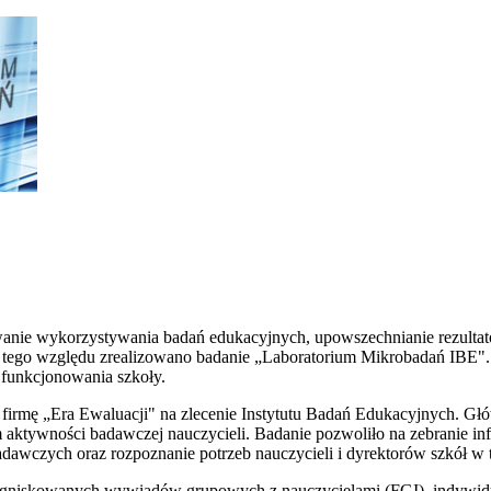
owanie wykorzystywania badań edukacyjnych, upowszechnianie rezult
 tego względu zrealizowano badanie „Laboratorium Mikrobadań IBE".
i funkcjonowania szkoły.
ez firmę „Era Ewaluacji" na zlecenie Instytutu Badań Edukacyjnych. G
 aktywności badawczej nauczycieli. Badanie pozwoliło na zebranie in
adawczych oraz rozpoznanie potrzeb nauczycieli i dyrektorów szkół w 
zogniskowanych wywiadów grupowych z nauczycielami (FGI), indywidu