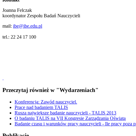
Joanna Felczak
koordynator Zespołu Badań Nauczycieli
mail:
ibe@ibe.edu.pl
tel.: 22 24 17 100
.
Przeczytaj również w "Wydarzeniach"
Konferencja: Zawód nauczyciel.
Prace nad badaniem TALIS
Rusza największe badanie nauczycieli - TALIS 2013
O badaniu TALIS na VII Kongresie Zarządzania Oświatą
Badanie czasu i warunków pracy nauczycieli - Ile pracy poza p
Publikacje