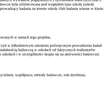
adawcza była zróżnicowana pod względem typu szkoły (szkoły
prowadzący badania na terenie szkoły i/lub badania własne w klasie.
zowanych w ramach tego projektu.
niczyli w kilkudniowym szkoleniu poświęconym prowadzeniu badań
działalnością badawczą w szkołach od faktycznych realizatorów
ch szkołach i w szczególności skupia się na aktywności badawczej
ycielami, współpraca, metody badawcze, rola dyrektora,