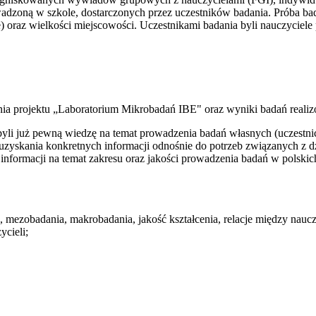
wadzoną w szkole, dostarczonych przez uczestników badania. Próba b
 oraz wielkości miejscowości. Uczestnikami badania byli nauczyciele 
enia projektu „Laboratorium Mikrobadań IBE" oraz wyniki badań reali
byli już pewną wiedzę na temat prowadzenia badań własnych (uczest
ć uzyskania konkretnych informacji odnośnie do potrzeb związanych z 
a informacji na temat zakresu oraz jakości prowadzenia badań w polski
 mezobadania, makrobadania, jakość kształcenia, relacje między naucz
ycieli;