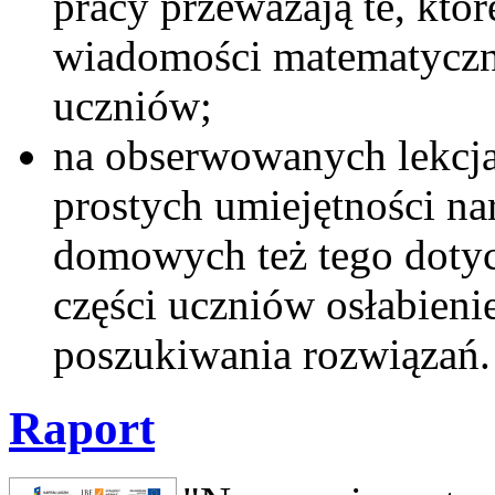
pracy przeważają te, któ
wiadomości matematyczn
uczniów;
na obserwowanych lekcj
prostych umiejętności n
domowych też tego doty
części uczniów osłabien
poszukiwania rozwiązań.
Raport