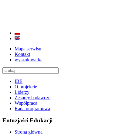
BADANIE JAKOŚCI I EFEKTYWNOŚCI EDUKACJI
ORAZ INSTYTUCJONALIZACJA ZAPLECZA BADAWCZEGO 2009 - 2015
Mapa serwisu |
Kontakt
wyszukiwarka
IBE
O projekcie
Liderzy
Zespoły badawcze
Współpraca
Rada programowa
Entuzjaści Edukacji
Strona główna