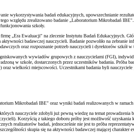
owanie wykorzystywania badań edukacyjnych, upowszechnianie rezult
 tego względu zrealizowano badanie „Laboratorium Mikrobadań IBE".
i funkcjonowania szkoły.
ez firmę „Era Ewaluacji" na zlecenie Instytutu Badań Edukacyjnych. G
 aktywności badawczej nauczycieli. Badanie pozwoliło na zebranie in
adawczych oraz rozpoznanie potrzeb nauczycieli i dyrektorów szkół w 
zogniskowanych wywiadów grupowych z nauczycielami (FGI), indywidu
wadzoną w szkole, dostarczonych przez uczestników badania. Próba b
 oraz wielkości miejscowości. Uczestnikami badania byli nauczyciele 
ratorium Mikrobadań IBE" oraz wyniki badań realizowanych w ramach 
których nauczyciele zdobyli już pewną wiedzę na temat prowadzenia 
cieli). Korzyścią z takiego doboru próby jest możliwość uzyskania 
nych realizatorów badań, jednocześnie nie jest to próba reprezentatyw
szczególności skupia się na aktywności badawczej mającej charakter e