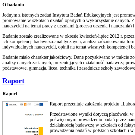
O badaniu
Jednym z istotnych zadań Instytutu Badań Edukacyjnych jest prom
promowanie w szkołach działań opartych o wykorzystanie danych. Z
nauczycieli na temat pracy z uczniami (procesu uczenia i nauczania) 
Badanie zostało zrealizowane w okresie kwiecień-lipiec 2012 r. prz
ich kompetencji badawczo-analitycznych, analiza zróżnicowania form
indywidualnych nauczycieli, opinii na temat własnych kompetencji b
Badanie miało charakter jakościowy. Dane pozyskiwano w trakcie 
analizy danych zastanych, prezentujących działalność badawczą pro
podstawowe, gimnazja, licea, technika i zasadnicze szkoły zawodowe)
Raport
Raport
Raport prezentuje założenia projektu „Labo
Przedstawione wyniki dotyczą placówek, w 
poświęconym prowadzeniu badań przez nauczy
działalnością badawczą w szkołach od faktycz
prowadzenia badań w polskich szkołach i w 