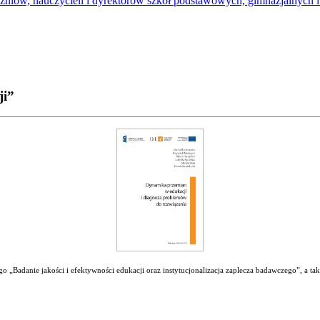
uczniów, nauczycieli i dyrektorów szkół podstawowych, gimnazjalnych
ji”
 „Badanie jakości i efektywności edukacji oraz instytucjonalizacja zaplecza badawczego”, a ta