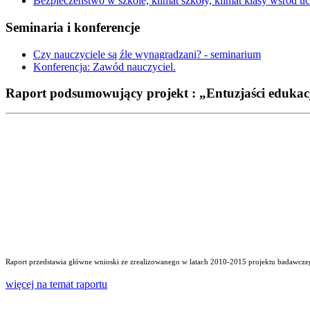
Bezpieczeństwo w szkole, klimat szkoły, klimat klasy wśród 
Seminaria i konferencje
Czy nauczyciele są źle wynagradzani? - seminarium
Konferencja: Zawód nauczyciel.
Raport podsumowujący projekt : „Entuzjaści edukac
Raport przedstawia główne wnioski ze zrealizowanego w latach 2010-2015 projektu badawczego
więcej na temat raportu