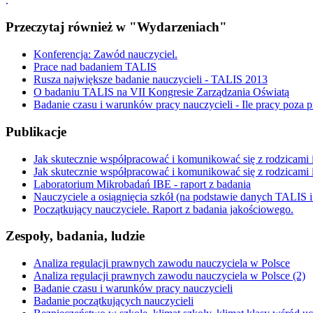
.
Przeczytaj również w "Wydarzeniach"
Konferencja: Zawód nauczyciel.
Prace nad badaniem TALIS
Rusza największe badanie nauczycieli - TALIS 2013
O badaniu TALIS na VII Kongresie Zarządzania Oświatą
Badanie czasu i warunków pracy nauczycieli - Ile pracy poza p
Publikacje
Jak skutecznie współpracować i komunikować się z rodzicami i
Jak skutecznie współpracować i komunikować się z rodzicami i 
Laboratorium Mikrobadań IBE - raport z badania
Nauczyciele a osiągnięcia szkół (na podstawie danych TALIS
Początkujący nauczyciele. Raport z badania jakościowego.
Zespoły, badania, ludzie
Analiza regulacji prawnych zawodu nauczyciela w Polsce
Analiza regulacji prawnych zawodu nauczyciela w Polsce (2)
Badanie czasu i warunków pracy nauczycieli
Badanie początkujących nauczycieli