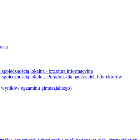
racą
 społecznością lokalną - broszura informacyjna
społecznością lokalną. Poradnik dla nauczycieli i dyrektorów
 i wyników egzaminu gimnazjalnego)