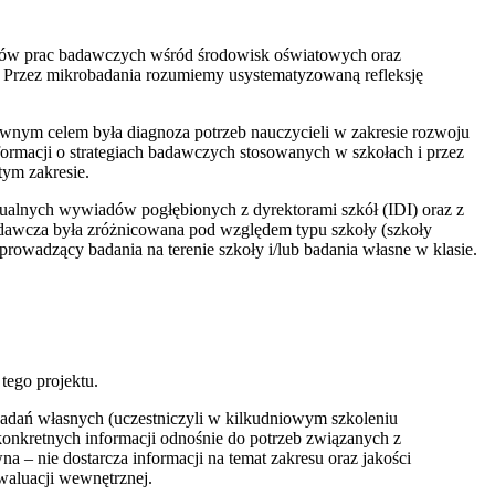
atów prac badawczych wśród środowisk oświatowych oraz
 Przez mikrobadania rozumiemy usystematyzowaną refleksję
łównym celem była diagnoza potrzeb nauczycieli w zakresie rozwoju
formacji o strategiach badawczych stosowanych w szkołach i przez
tym zakresie.
alnych wywiadów pogłębionych z dyrektorami szkół (IDI) oraz z
adawcza była zróżnicowana pod względem typu szkoły (szkoły
prowadzący badania na terenie szkoły i/lub badania własne w klasie.
tego projektu.
badań własnych (uczestniczyli w kilkudniowym szkoleniu
konkretnych informacji odnośnie do potrzeb związanych z
na – nie dostarcza informacji na temat zakresu oraz jakości
waluacji wewnętrznej.