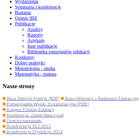
Wydarzenia
Seminaria i konferencje
Badania
Opinie IBE
Publikacje
Analizy
Raporty
Artykuły
Inne publikacje
Biblioteka entuzjastów edukacji
Konkursy
Dobre praktyki
Metodologia - studia
Matematyka - matura
Nasze strony
Baza Dobrych Praktyk (BDP)
Baza Informacji o Badaniach Edukacyjn
Porównywalne Wyniki Egzaminacyjne (PWE)
Kongres Polskiej Edukacji
Konferencja: Zawód Nauczyciel
Dziecko-nastolatek
Konferencja SLI 2012
Konferencja Dysleksja 2014