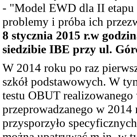
- "Model EWD dla II etapu
problemy i próba ich przez
8 stycznia 2015 r.
w godzin
siedzibie IBE przy ul. Gó
W 2014 roku po raz pierw
szkół podstawowych. W ty
testu OBUT realizowanego 
przeprowadzanego w 2014 
przysporzyło specyficznych
można upatrywać m.in. w ty