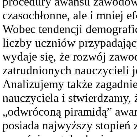
procedury awansu zawodow
czasochłonne, ale i mniej e
Wobec tendencji demografi
liczby uczniów przypadając
wydaje się, że rozwój zaw
zatrudnionych nauczycieli 
Analizujemy także zagadn
nauczyciela i stwierdzamy,
„odwróconą piramidą” awan
posiada najwyższy stopień 