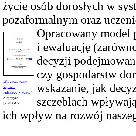
życie osób dorosłych w sys
pozaformalnym oraz uczenie
Opracowany model p
i ewaluację (zarówno 
decyzji podejmowan
czy gospodarstw do
„Prognozowanie
wskazanie, jak decy
kapitału
ludzkiego w Polsce”
szczeblach wpływają 
ekspertyza
[PDF 2MB]
ich wpływ na rozwój naszeg