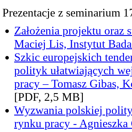
Prezentacje z seminarium 1
Założenia projektu oraz
Maciej Lis, Instytut Bad
Szkic europejskich tende
polityk ułatwiających we
pracy – Tomasz Gibas, K
[PDF, 2,5 MB]
Wyzwania polskiej polit
rynku pracy - Agnieszka