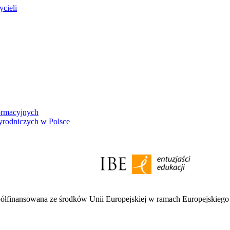
ycieli
ormacyjnych
yrodniczych w Polsce
półfinansowana ze środków Unii Europejskiej w ramach Europejskieg