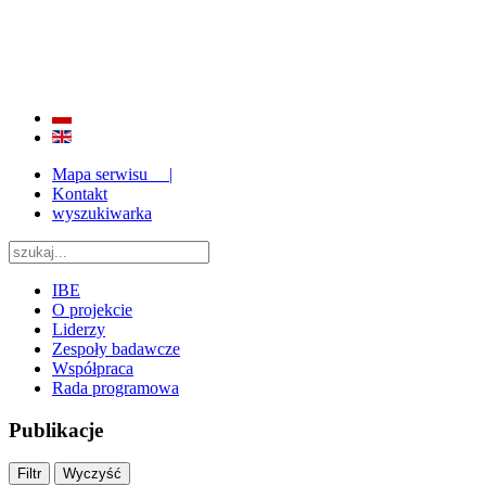
BADANIE JAKOŚCI I EFEKTYWNOŚCI EDUKACJI
ORAZ INSTYTUCJONALIZACJA ZAPLECZA BADAWCZEGO 2009 - 2015
Mapa serwisu |
Kontakt
wyszukiwarka
IBE
O projekcie
Liderzy
Zespoły badawcze
Współpraca
Rada programowa
Publikacje