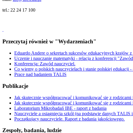
tel.: 22 24 17 100
.
Przeczytaj również w "Wydarzeniach"
Eduardo Andere o sekretach sukcesów edukacyjnych krajów z
Uczenie i nauczanie matematyki - relacja z konferencji "Zawód
Konferencja: Zawód nauczyciel.
Co wiemy o polskich nauczycielach i stanie polskiej edukacji -
Prace nad badaniem TALIS
Publikacje
Jak skutecznie współpracować i komunikować się z rodzicami i
Jak skutecznie współpracować i komunikować się z rodzicami i 
Laboratorium Mikrobadań IBE - raport z badania
Nauczyciele a osiągnięcia szkół (na podstawie danych TALIS
Początkujący nauczyciele. Raport z badania jakościowego.
Zespoły, badania, ludzie