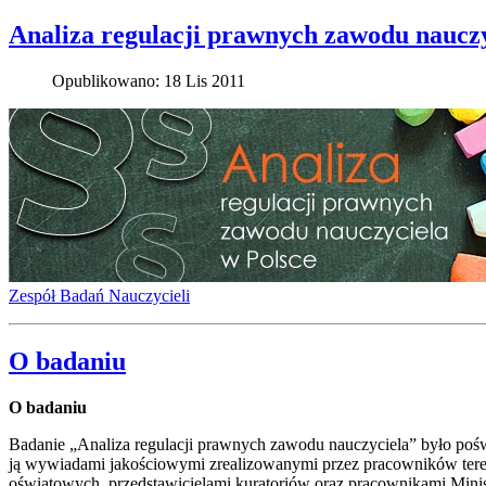
Analiza regulacji prawnych zawodu nauczy
Opublikowano: 18 Lis 2011
Zespół Badań Nauczycieli
O badaniu
O badaniu
Badanie „Analiza regulacji prawnych zawodu nauczyciela” było poś
ją wywiadami jakościowymi zrealizowanymi przez pracowników tere
oświatowych, przedstawicielami kuratoriów oraz pracownikami Mini