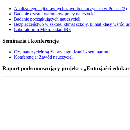
Analiza regulacji prawnych zawodu nauczyciela w Polsce (2)
Badanie czasu i warunków pracy nauczycieli
Badanie początkujących nauczycieli
Bezpieczeństwo w szkole, klimat szkoły, klimat klasy wśród 
Laboratorium Mikrobadań IBE
Seminaria i konferencje
Czy nauczyciele są źle wynagradzani? - seminarium
Konferencja: Zawód nauczyciel.
Raport podsumowujący projekt : „Entuzjaści edukac