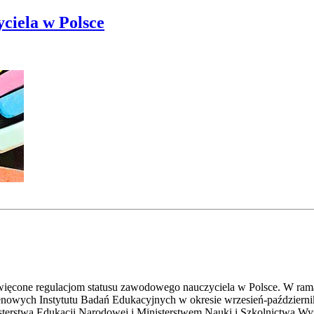
ciela w Polsce
więcone regulacjom statusu zawodowego nauczyciela w Polsce. W ram
nowych Instytutu Badań Edukacyjnych w okresie wrzesień-październ
sterstwa Edukacji Narodowej i Ministerstwem Nauki i Szkolnictwa Wy