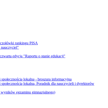
 czołówki rankingu PISA
 nauczyciel"
 czwarta edycja "Raportu o stanie edukacji"
 społecznością lokalną - broszura informacyjna
społecznością lokalną. Poradnik dla nauczycieli i dyrektorów
 i wyników egzaminu gimnazjalnego)