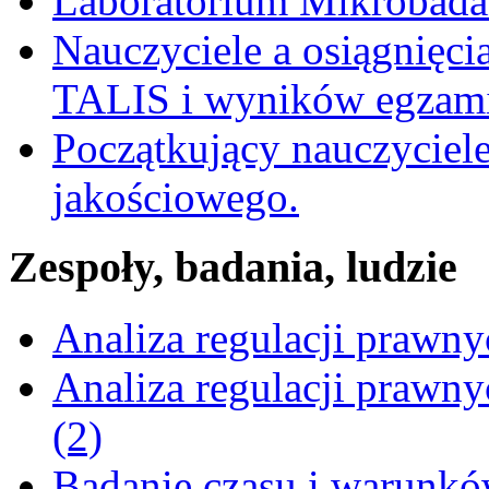
Laboratorium Mikrobadań
Nauczyciele a osiągnięci
TALIS i wyników egzami
Początkujący nauczyciele
jakościowego.
Zespoły, badania, ludzie
Analiza regulacji prawn
Analiza regulacji prawn
(2)
Badanie czasu i warunkó