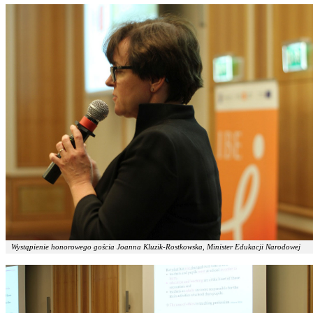
Wystąpienie honorowego gościa Joanna Kluzik-Rostkowska, Minister Edukacji Narodowej