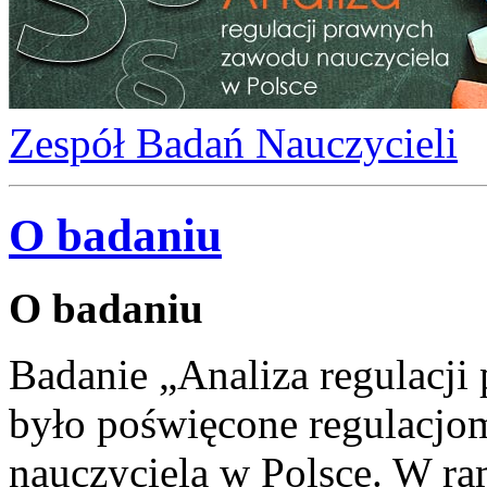
Zespół Badań Nauczycieli
O badaniu
O badaniu
Badanie „Analiza regulacj
było poświęcone regulacjo
nauczyciela w Polsce. W r