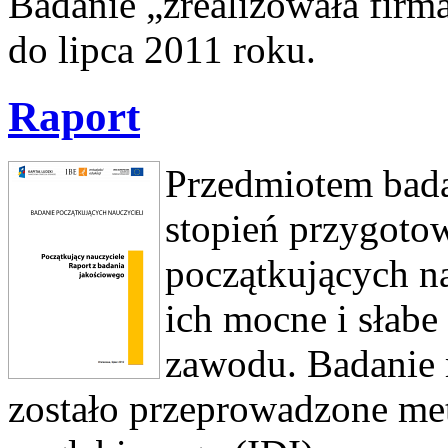
Badanie „zrealizowała fir
do lipca 2011 roku.
Raport
Przedmiotem bada
stopień przygoto
początkujących na
ich mocne i słab
zawodu. Badanie 
zostało przeprowadzone m