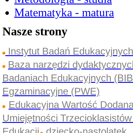
Matematyka - matura
Nasze strony
Instytut Badań Edukacyjny
Baza narzędzi dydaktyczny
Badaniach Edukacyjnych (BI
Egzaminacyjne (PWE)
Edukacyjna Wartość Dodan
Umiejętności Trzecioklasistó
Edukacji
dziecko-nastolatek