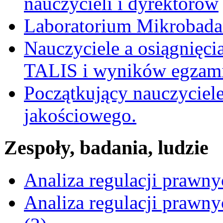
nauczycieli i dyrektorów
Laboratorium Mikrobadań
Nauczyciele a osiągnięci
TALIS i wyników egzami
Początkujący nauczyciele
jakościowego.
Zespoły, badania, ludzie
Analiza regulacji prawn
Analiza regulacji prawn