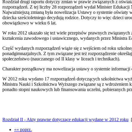
Rozdział drugi raportu dotyczy zmian w prawie związanych z oświa
rozporządzeń. Z tej liczby 28 rozporządzeń wydał Minister Edukacj
Najważniejszą zmianą była nowelizacja Ustawy o systemie oświaty 
dziecka sześcioletniego decydują rodzice. Dotyczy to więc dzieci ur
obowiązkowo w wieku 6 lat.
W roku 2012 ukazało się też wiele przepisów prawnych związanych z
kształcenia zawodowego i ustawicznego, wydanych przez Ministra Ed
Część wydanych rozporządzeń wiąże się z wejściem od roku szkolne
ponadgimnazjalnych. Z tym związane jest też rozporządzenie określa
społeczeństwo (nauczanego od II klasy w liceach i technikach).
Charakter porządkowy ma nowelizacja ustawy o systemie informacji o
W 2012 roku wydano 17 rozporządzeń dotyczących szkolnictwa wyższ
Ministra Nauki i Szkolnictwa Wyższego związane są z wdrożeniem k
ponadto stopni naukowych lub finansowania uczelni, pobieranych prze
Rozdział II - Akty prawne dotyczące edukacji wydane w 2012 roku
[
«« poprz.