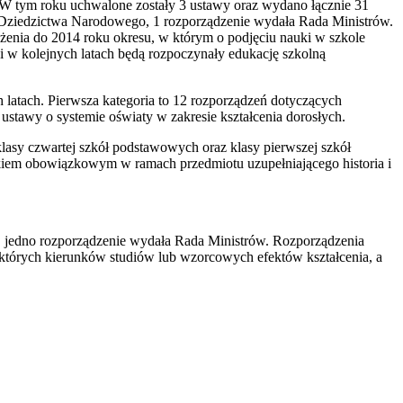
W tym roku uchwalone zostały 3 ustawy oraz wydano łącznie 31
 i Dziedzictwa Narodowego, 1 rozporządzenie wydała Rada Ministrów.
enia do 2014 roku okresu, w którym o podjęciu nauki w szkole
 i w kolejnych latach będą rozpoczynały edukację szkolną
latach. Pierwsza kategoria to 12 rozporządzeń dotyczących
stawy o systemie oświaty w zakresie kształcenia dorosłych.
asy czwartej szkół podstawowych oraz klasy pierwszej szkół
ątkiem obowiązkowym w ramach przedmiotu uzupełniającego historia i
, jedno rozporządzenie wydała Rada Ministrów. Rozporządzenia
których kierunków studiów lub wzorcowych efektów kształcenia, a