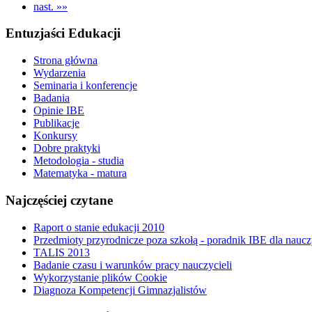
nast. »»
Entuzjaści Edukacji
Strona główna
Wydarzenia
Seminaria i konferencje
Badania
Opinie IBE
Publikacje
Konkursy
Dobre praktyki
Metodologia - studia
Matematyka - matura
Najczęściej czytane
Raport o stanie edukacji 2010
Przedmioty przyrodnicze poza szkołą - poradnik IBE dla naucz
TALIS 2013
Badanie czasu i warunków pracy nauczycieli
Wykorzystanie plików Cookie
Diagnoza Kompetencji Gimnazjalistów