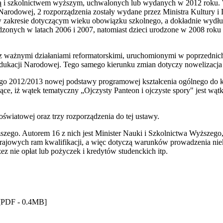
tą i szkolnictwem wyższym, uchwalonych lub wydanych w 2012 roku. 
i Narodowej, 2 rozporządzenia zostały wydane przez Ministra Kultury
w zakresie dotyczącym wieku obowiązku szkolnego, a dokładnie wydłuż
odzonych w latach 2006 i 2007, natomiast dzieci urodzone w 2008 roku
 ważnymi działaniami reformatorskimi, uruchomionymi w poprzednich 
ukacji Narodowej. Tego samego kierunku zmian dotyczy nowelizacja u
go 2012/2013 nowej podstawy programowej kształcenia ogólnego do kl
jące, iż wątek tematyczny „Ojczysty Panteon i ojczyste spory" jest w
światowej oraz trzy rozporządzenia do tej ustawy.
ego. Autorem 16 z nich jest Minister Nauki i Szkolnictwa Wyższego
rajowych ram kwalifikacji, a więc dotyczą warunków prowadzenia nie
z nie opłat lub pożyczek i kredytów studenckich itp.
PDF - 0.4MB]