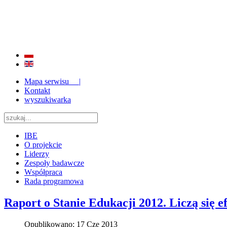
BADANIE JAKOŚCI I EFEKTYWNOŚCI EDUKACJI
ORAZ INSTYTUCJONALIZACJA ZAPLECZA BADAWCZEGO 2009 - 2015
Mapa serwisu |
Kontakt
wyszukiwarka
IBE
O projekcie
Liderzy
Zespoły badawcze
Współpraca
Rada programowa
Raport o Stanie Edukacji 2012. Liczą się ef
Opublikowano: 17 Cze 2013