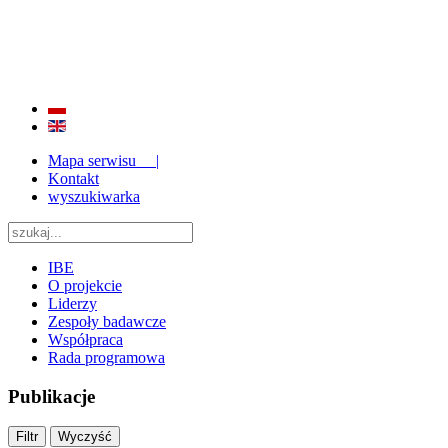
BADANIE JAKOŚCI I EFEKTYWNOŚCI EDUKACJI
ORAZ INSTYTUCJONALIZACJA ZAPLECZA BADAWCZEGO 2009 - 2015
Mapa serwisu |
Kontakt
wyszukiwarka
IBE
O projekcie
Liderzy
Zespoły badawcze
Współpraca
Rada programowa
Publikacje