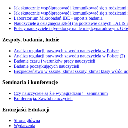
Jak skutecznie współpracować i komunikować się z rodzicami i
Jak skutecznie współpracować i komunikować się z rodzicami i 
Laboratorium Mikrobadań IBE - raport z badania
Nauczyciele a osiągnięcia szkół (na podstawie danych TALIS
Polscy nauczyciele i dyrektorzy na tle międzynarodowym. G
Zespoły, badania, ludzie
Analiza regulacji prawnych zawodu nauczyciela w Polsce
Analiza regulacji prawnych zawodu nauczyciela w Polsce (2)
Badanie czasu i warunków pracy nauczycieli
Badanie początkujących nauczycieli
Bezpieczeństwo w szkole, klimat szkoły, klimat klasy wśród 
Seminaria i konferencje
Czy nauczyciele są źle wynagradzani? - seminarium
Konferencja: Zawód nauczyciel.
Entuzjaści Edukacji
Strona główna
Wydarzenia