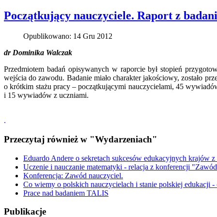
Początkujący nauczyciele. Raport z badan
Opublikowano: 14 Gru 2012
dr Dominika Walczak
Przedmiotem badań opisywanych w raporcie był stopień
przygotowa
wejścia do zawodu. Badanie miało charakter jakościowy, zostało 
o krótkim stażu pracy – początkującymi nauczycielami, 45 wywiadów
i 15 wywiadów z uczniami.
.
Przeczytaj również w "Wydarzeniach"
Eduardo Andere o sekretach sukcesów edukacyjnych krajów z
Uczenie i nauczanie matematyki - relacja z konferencji "Zawód
Konferencja: Zawód nauczyciel.
Co wiemy o polskich nauczycielach i stanie polskiej edukacji -
Prace nad badaniem TALIS
Publikacje