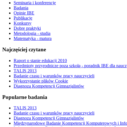
Seminaria i konferencje
Badania
Opinie IBE
Publikacje
Konkursy
Dobre praktyki
Metodologia - studia
Matematyka - matura
Najczęściej czytane
Raport o stanie edukacji 2010
Przedmioty przyrodnicze poza szkołą - poradnik IBE dla naucz
TALIS 2013
Badanie czasu i warunków pracy nauczycieli
Wykorzystanie plików Cookie
Diagnoza Kompetencji Gimnazjalistów
Popularne badania
TALIS 2013
Badanie czasu i warunków pracy nauczycieli
Diagnoza Kompetencji Gimnazjalistów
Międzynarodowe Badanie Kompetencji Komputerowych i Inf