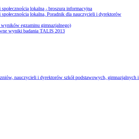
 społecznością lokalną - broszura informacyjna
społecznością lokalną. Poradnik dla nauczycieli i dyrektorów
 i wyników egzaminu gimnazjalnego)
łówne wyniki badania TALIS 2013
uczniów, nauczycieli i dyrektorów szkół podstawowych, gimnazjalnych