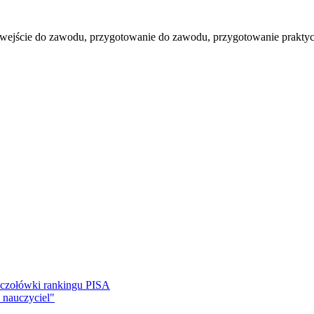
wejście do zawodu, przygotowanie do zawodu, przygotowanie praktyczne
 czołówki rankingu PISA
 nauczyciel"