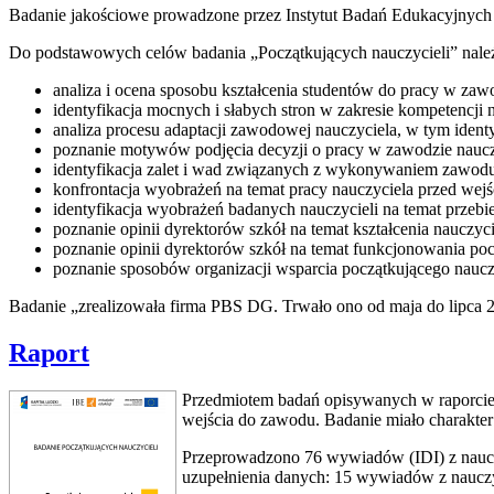
Badanie jakościowe prowadzone przez Instytut Badań Edukacyjnych 
Do podstawowych celów badania „Początkujących nauczycieli” należ
analiza i ocena sposobu kształcenia studentów do pracy w zaw
identyfikacja mocnych i słabych stron w zakresie kompetencji 
analiza procesu adaptacji zawodowej nauczyciela, w tym ident
poznanie motywów podjęcia decyzji o pracy w zawodzie naucz
identyfikacja zalet i wad związanych z wykonywaniem zawodu
konfrontacja wyobrażeń na temat pracy nauczyciela przed we
identyfikacja wyobrażeń badanych nauczycieli na temat przebi
poznanie opinii dyrektorów szkół na temat kształcenia nauczyc
poznanie opinii dyrektorów szkół na temat funkcjonowania pocz
poznanie sposobów organizacji wsparcia początkującego nauczy
Badanie „zrealizowała firma PBS DG. Trwało ono od maja do lipca 
Raport
Przedmiotem badań opisywanych w raporcie b
wejścia do zawodu. Badanie miało charakte
Przeprowadzono 76 wywiadów (IDI) z nauczy
uzupełnienia danych: 15 wywiadów z nauczy