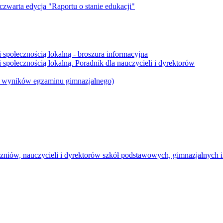
 czwarta edycja "Raportu o stanie edukacji"
 społecznością lokalną - broszura informacyjna
społecznością lokalną. Poradnik dla nauczycieli i dyrektorów
 i wyników egzaminu gimnazjalnego)
uczniów, nauczycieli i dyrektorów szkół podstawowych, gimnazjalnych