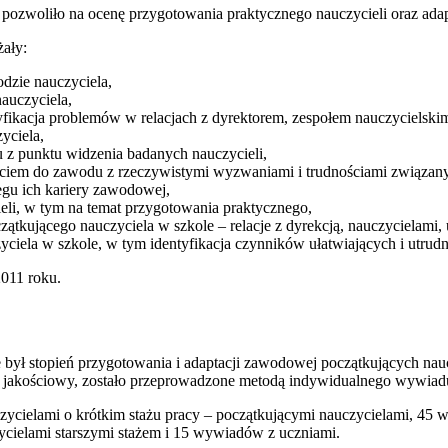
pozwoliło na ocenę przygotowania praktycznego nauczycieli oraz adap
ały:
odzie nauczyciela,
nauczyciela,
yfikacja problemów w relacjach z dyrektorem, zespołem nauczycielski
yciela,
 z punktu widzenia badanych nauczycieli,
jściem do zawodu z rzeczywistymi wyzwaniami i trudnościami związa
egu ich kariery zawodowej,
ieli, w tym na temat przygotowania praktycznego,
ątkującego nauczyciela w szkole – relacje z dyrekcją, nauczycielami, 
ciela w szkole, w tym identyfikacja czynników ułatwiających i utrud
2011 roku.
ył stopień przygotowania i adaptacji zawodowej początkujących nauc
r jakościowy, zostało przeprowadzone metodą indywidualnego wywiadu
cielami o krótkim stażu pracy – początkującymi nauczycielami, 45 w
cielami starszymi stażem i 15 wywiadów z uczniami.