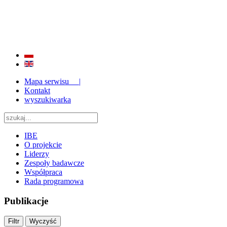
BADANIE JAKOŚCI I EFEKTYWNOŚCI EDUKACJI
ORAZ INSTYTUCJONALIZACJA ZAPLECZA BADAWCZEGO 2009 - 2015
Mapa serwisu |
Kontakt
wyszukiwarka
IBE
O projekcie
Liderzy
Zespoły badawcze
Współpraca
Rada programowa
Publikacje