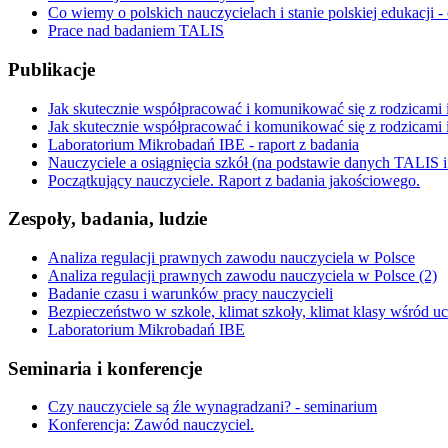
Co wiemy o polskich nauczycielach i stanie polskiej edukacji -
Prace nad badaniem TALIS
Publikacje
Jak skutecznie współpracować i komunikować się z rodzicami i
Jak skutecznie współpracować i komunikować się z rodzicami i 
Laboratorium Mikrobadań IBE - raport z badania
Nauczyciele a osiągnięcia szkół (na podstawie danych TALIS
Początkujący nauczyciele. Raport z badania jakościowego.
Zespoły, badania, ludzie
Analiza regulacji prawnych zawodu nauczyciela w Polsce
Analiza regulacji prawnych zawodu nauczyciela w Polsce (2)
Badanie czasu i warunków pracy nauczycieli
Bezpieczeństwo w szkole, klimat szkoły, klimat klasy wśród 
Laboratorium Mikrobadań IBE
Seminaria i konferencje
Czy nauczyciele są źle wynagradzani? - seminarium
Konferencja: Zawód nauczyciel.