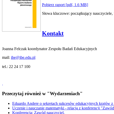
Pobierz raport [pdf, 1.6 MB]
Słowa kluczowe: początkujący nauczyciele, 
Kontakt
Joanna Felczak koordynator Zespołu Badań Edukacyjnych
mail:
ibe@ibe.edu.pl
tel.: 22 24 17 100
.
Przeczytaj również w "Wydarzeniach"
Eduardo Andere o sekretach sukcesów edukacyjnych krajów z
Uczenie i nauczanie matematyki - relacja z konferencji "Zawód
Konferencja: Zawód nauczyciel.