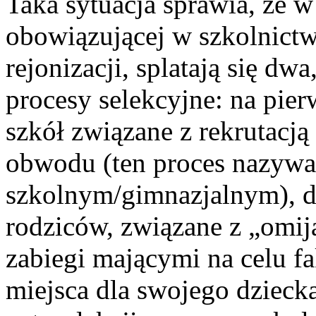
Taka sytuacja sprawia, że 
obowiązującej w szkolnict
rejonizacji, splatają się dw
procesy selekcyjne: na pierw
szkół związane z rekrutacj
obwodu (ten proces nazywa
szkolnym/gimnazjalnym), dr
rodziców, związane z „omi
zabiegi mającymi na celu f
miejsca dla swojego dzieck