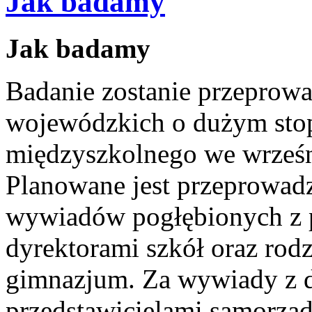
Jak badamy
Jak badamy
Badanie zostanie przeprow
wojewódzkich o dużym sto
międzyszkolnego we wrześn
Planowane jest przeprowad
wywiadów pogłębionych z p
dyrektorami szkół oraz rod
gimnazjum. Za wywiady z d
przedstawicielami samorzą