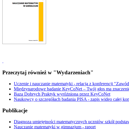
.
Przeczytaj również w "Wydarzeniach"
Uczenie i nauczanie matematyki - relacja z konferencji "Zawód
Międzynarodowe badanie KeyCoNet – Twój głos ma znaczeni
Baza Dobrych Praktyk wyróżniona przez KeyCoNet
Naukowcy o szczegółach badania PISA - zapis wideo całej kon
Publikacje
Diagnoza umiejętności matematycznych uczniów szkół podst
Nauczanie matematyki w gimnazjum - raport