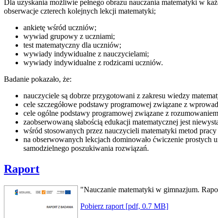
Dla uzyskania możliwie pełnego obrazu nauczania matematyki w ka
obserwacje czterech kolejnych lekcji matematyki;
ankietę wśród uczniów;
wywiad grupowy z uczniami;
test matematyczny dla uczniów;
wywiady indywidualne z nauczycielami;
wywiady indywidualne z rodzicami uczniów.
Badanie pokazało, że:
nauczyciele są dobrze przygotowani z zakresu wiedzy matemat
cele szczegółowe podstawy programowej związane z wprowadz
cele ogólne podstawy programowej związane z rozumowaniem, ar
zaobserwowaną słabością edukacji matematycznej jest niewysta
wśród stosowanych przez nauczycieli matematyki metod pracy 
na obserwowanych lekcjach dominowało ćwiczenie prostych um
samodzielnego poszukiwania rozwiązań.
Raport
"Nauczanie matematyki w gimnazjum. Rapor
Pobierz raport [pdf, 0.7 MB]