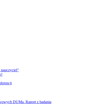
 nauczyciel"
e!
ferencji
awowych DUMa. Raport z badania