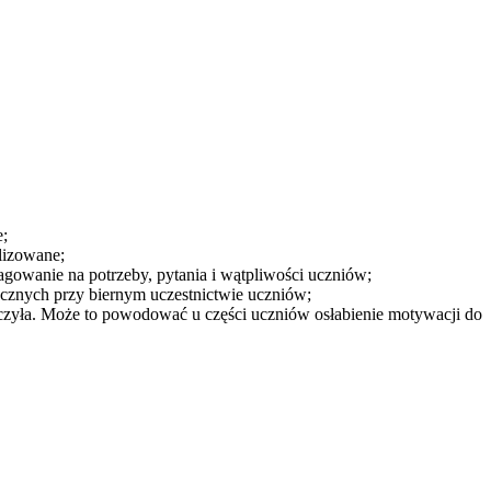
e;
lizowane;
agowanie na potrzeby, pytania i wątpliwości uczniów;
cznych przy biernym uczestnictwie uczniów;
zyła. Może to powodować u części uczniów osłabienie motywacji do