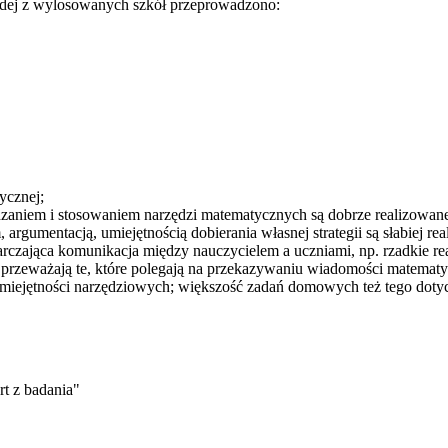
żdej z wylosowanych szkół przeprowadzono:
ycznej;
aniem i stosowaniem narzędzi matematycznych są dobrze realizowan
gumentacją, umiejętnością dobierania własnej strategii są słabiej rea
rczająca komunikacja między nauczycielem a uczniami, np. rzadkie re
przeważają te, które polegają na przekazywaniu wiadomości matematy
iejętności narzędziowych; większość zadań domowych też tego dotyc
t z badania"