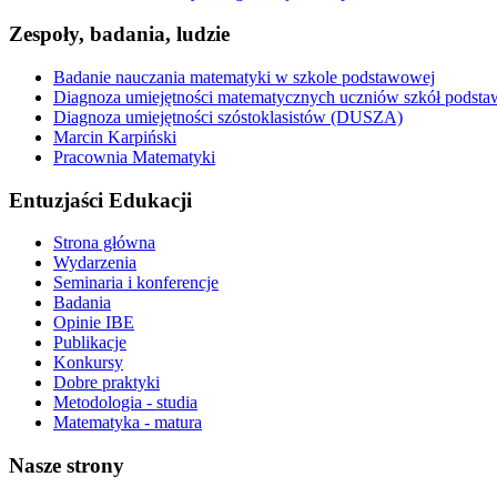
Zespoły, badania, ludzie
Badanie nauczania matematyki w szkole podstawowej
Diagnoza umiejętności matematycznych uczniów szkół pods
Diagnoza umiejętności szóstoklasistów (DUSZA)
Marcin Karpiński
Pracownia Matematyki
Entuzjaści Edukacji
Strona główna
Wydarzenia
Seminaria i konferencje
Badania
Opinie IBE
Publikacje
Konkursy
Dobre praktyki
Metodologia - studia
Matematyka - matura
Nasze strony