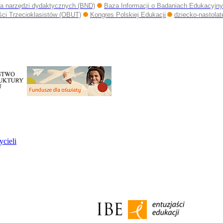
a narzędzi dydaktycznych (BND)
Baza Informacji o Badaniach Edukacyjn
ści Trzecioklasistów (OBUT)
Kongres Polskiej Edukacji
dziecko-nastolat
ycieli