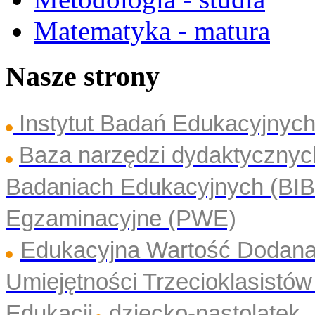
Matematyka - matura
Nasze strony
Instytut Badań Edukacyjny
Baza narzędzi dydaktyczny
Badaniach Edukacyjnych (BI
Egzaminacyjne (PWE)
Edukacyjna Wartość Dodan
Umiejętności Trzecioklasistó
Edukacji
dziecko-nastolatek