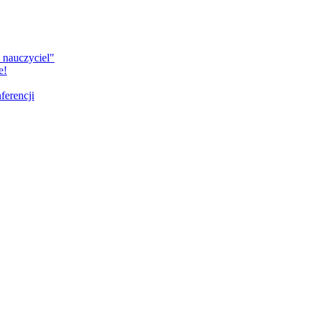
 nauczyciel"
e!
ferencji