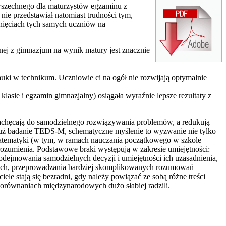
wszechnego dla maturzystów egzaminu z
e przedstawiał natomiast trudności tym,
nięciach tych samych uczniów na
ej z gimnazjum na wynik matury jest znacznie
auki w technikum. Uczniowie ci na ogół nie rozwijają optymalnie
asie i egzamin gimnazjalny) osiągała wyraźnie lepsze rezultaty z
zachęcają do samodzielnego rozwiązywania problemów, a redukują
 już badanie TEDS-M, schematyczne myślenie to wyzwanie nie tylko
 matematyki (w tym, w ramach nauczania początkowego w szkole
ozumienia. Podstawowe braki występują w zakresie umiejętności:
dejmowania samodzielnych decyzji i umiejętności ich uzasadnienia,
ych, przeprowadzania bardziej skomplikowanych rozumowań
e stają się bezradni, gdy należy powiązać ze sobą różne treści
orównaniach międzynarodowych dużo słabiej radzili.