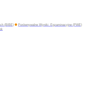
ych (BIBE)
Porównywalne Wyniki Egzaminacyjne (PWE)
ek