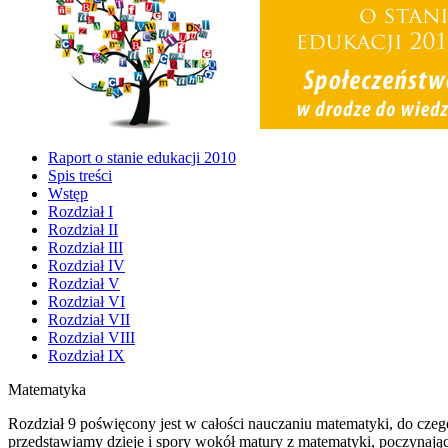
Raport o stanie edukacji 2010
Spis treści
Wstęp
Rozdział I
Rozdział II
Rozdział III
Rozdział IV
Rozdział V
Rozdział VI
Rozdział VII
Rozdział VIII
Rozdział IX
Matematyka
Rozdział 9 poświęcony jest w całości nauczaniu matematyki, do cze
przedstawiamy dzieje i spory wokół matury z matematyki, poczynając 