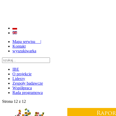
BADANIE JAKOŚCI I EFEKTYWNOŚCI EDUKACJI
ORAZ INSTYTUCJONALIZACJA ZAPLECZA BADAWCZEGO 2009 - 2015
Mapa serwisu |
Kontakt
wyszukiwarka
IBE
O projekcie
Liderzy
Zespoły badawcze
Współpraca
Rada programowa
Strona 12 z 12