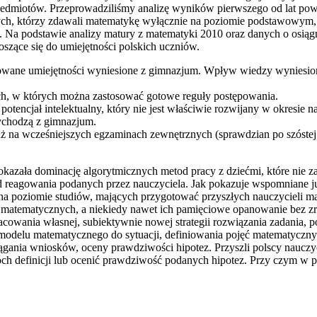
zedmiotów. Przeprowadziliśmy analizę wyników pierwszego od lat po
h, którzy zdawali matematykę wyłącznie na poziomie podstawowym, ni
. Na podstawie analizy matury z matematyki 2010 oraz danych o osiąg
szące się do umiejętności polskich uczniów.
owane umiejętności wyniesione z gimnazjum. Wpływ wiedzy wyniesion
h, w których można zastosować gotowe reguły postępowania.
encjał intelektualny, który nie jest właściwie rozwijany w okresie n
wychodzą z gimnazjum.
na wcześniejszych egzaminach zewnętrznych (sprawdzian po szóstej kl
okazała dominację algorytmicznych metod pracy z dziećmi, które nie 
tod reagowania podanych przez nauczyciela. Jak pokazuje wspomniane
uż na poziomie studiów, mających przygotować przyszłych nauczycieli
 matematycznych, a niekiedy nawet ich pamięciowe opanowanie bez zr
wania własnej, subiektywnie nowej strategii rozwiązania zadania, po
modelu matematycznego do sytuacji, definiowania pojęć matematyczn
ania wniosków, oceny prawdziwości hipotez. Przyszli polscy nauczyciel
h definicji lub ocenić prawdziwość podanych hipotez. Przy czym w p