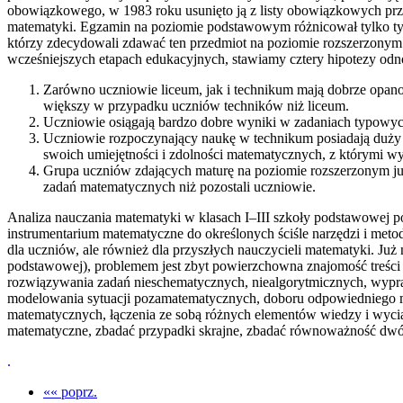
obowiązkowego, w 1983 roku usunięto ją z listy obowiązkowych pr
matematyki. Egzamin na poziomie podstawowym różnicował tylko tyc
którzy zdecydowali zdawać ten przedmiot na poziomie rozszerzonym
wcześniejszych etapach edukacyjnych, stawiamy cztery hipotezy odno
Zarówno uczniowie liceum, jak i technikum mają dobrze opan
większy w przypadku uczniów techników niż liceum.
Uczniowie osiągają bardzo dobre wyniki w zadaniach typowyc
Uczniowie rozpoczynający naukę w technikum posiadają duży pot
swoich umiejętności i zdolności matematycznych, z którymi 
Grupa uczniów zdających maturę na poziomie rozszerzonym już 
zadań matematycznych niż pozostali uczniowie.
Analiza nauczania matematyki w klasach I–III szkoły podstawowej p
instrumentarium matematyczne do określonych ściśle narzędzi i me
dla uczniów, ale również dla przyszłych nauczycieli matematyki. J
podstawowej), problemem jest zbyt powierzchowna znajomość treści
rozwiązywania zadań nieschematycznych, niealgorytmicznych, wypraco
modelowania sytuacji pozamatematycznych, doboru odpowiedniego 
matematycznych, łączenia ze sobą różnych elementów wiedzy i wyciąg
matematyczne, zbadać przypadki skrajne, zbadać równoważność dwóc
.
«« poprz.