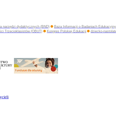
a narzędzi dydaktycznych (BND)
Baza Informacji o Badaniach Edukacyjn
ści Trzecioklasistów (OBUT)
Kongres Polskiej Edukacji
dziecko-nastolat
ycieli