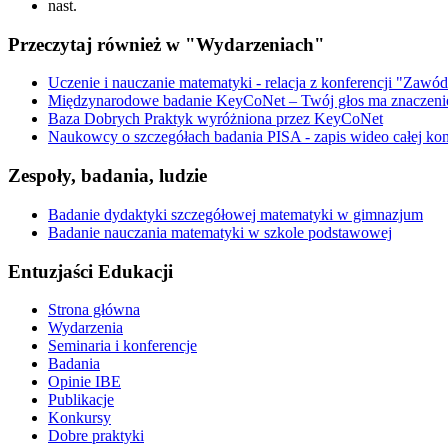
nast.
Przeczytaj również w "Wydarzeniach"
Uczenie i nauczanie matematyki - relacja z konferencji "Zawód
Międzynarodowe badanie KeyCoNet – Twój głos ma znaczeni
Baza Dobrych Praktyk wyróżniona przez KeyCoNet
Naukowcy o szczegółach badania PISA - zapis wideo całej kon
Zespoły, badania, ludzie
Badanie dydaktyki szczegółowej matematyki w gimnazjum
Badanie nauczania matematyki w szkole podstawowej
Entuzjaści Edukacji
Strona główna
Wydarzenia
Seminaria i konferencje
Badania
Opinie IBE
Publikacje
Konkursy
Dobre praktyki