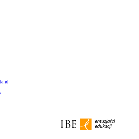
oland
)