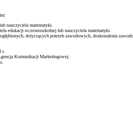
na:
lub nauczyciela matematyki.
ela edukacji wczesnoszkolnej lub nauczyciela matematyki.
 pogłębionych, dotyczących potrzeb zawodowych, doskonalenia zawo
 r.
 Agencja Komunikacji Marketingowej.
u.