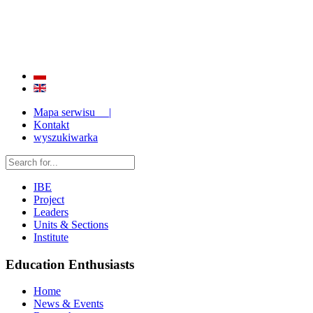
QUALITY AND EFFECTIVENESS OF EDUCATION
STRENGTHENING OF INSTITUTIONAL RESEARCH CAPABILITIES
Mapa serwisu |
Kontakt
wyszukiwarka
IBE
Project
Leaders
Units & Sections
Institute
Education Enthusiasts
Home
News & Events