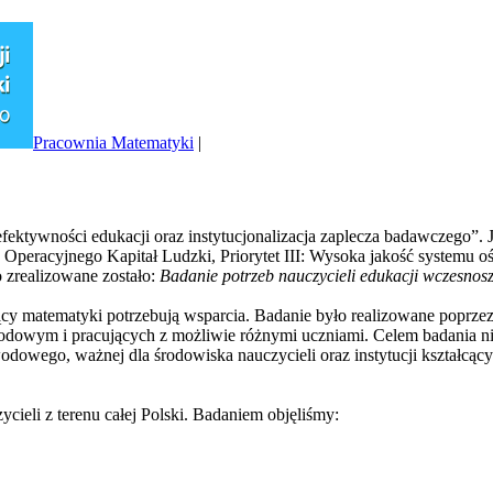
Pracownia Matematyki
|
 efektywności edukacji oraz instytucjonalizacja zaplecza badawczego”.
eracyjnego Kapitał Ludzki, Priorytet III: Wysoka jakość systemu oś
 zrealizowane zostało:
Badanie potrzeb nauczycieli edukacji wczesnos
cy matematyki potrzebują wsparcia. Badanie było realizowane poprzez 
wym i pracujących z możliwie różnymi uczniami. Celem badania nie b
odowego, ważnej dla środowiska nauczycieli oraz instytucji kształcący
ieli z terenu całej Polski. Badaniem objęliśmy: