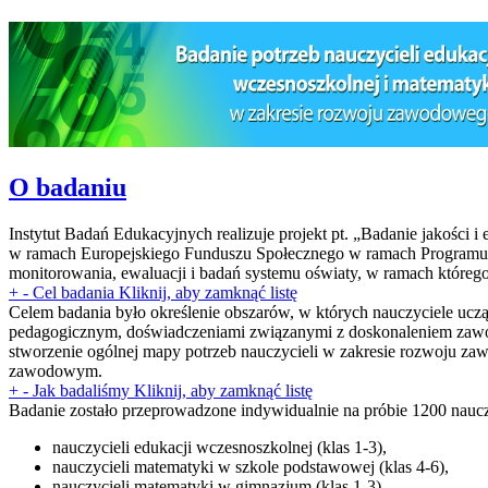
O badaniu
Instytut Badań Edukacyjnych realizuje projekt pt. „Badanie jakości i
w ramach Europejskiego Funduszu Społecznego w ramach Programu Op
monitorowania, ewaluacji i badań systemu oświaty, w ramach którego
+
-
Cel badania
Kliknij, aby zamknąć listę
Celem badania było określenie obszarów, w których nauczyciele uczą
pedagogicznym, doświadczeniami związanymi z doskonaleniem zawodo
stworzenie ogólnej mapy potrzeb nauczycieli w zakresie rozwoju zaw
zawodowym.
+
-
Jak badaliśmy
Kliknij, aby zamknąć listę
Badanie zostało przeprowadzone indywidualnie na próbie 1200 nauczyc
nauczycieli edukacji wczesnoszkolnej (klas 1-3),
nauczycieli matematyki w szkole podstawowej (klas 4-6),
nauczycieli matematyki w gimnazjum (klas 1-3).