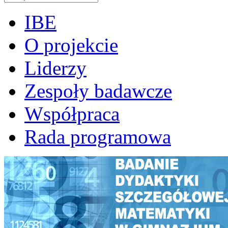
IBE
O projekcie
Liderzy
Zespoły badawcze
Współpraca
Rada programowa