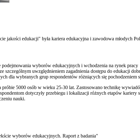
ie jakości edukacji" była kariera edukacyjna i zawodowa młodych Pola
sie podejmowania wyborów edukacyjnych i wchodzenia na rynek pracy
, ze szczególnym uwzględnieniem zagadnienia dostępu do edukacji dobre
wych dla wybranych grup respondentów różniących się pochodzeniem 
 na próbie 5000 osób w wieku 25-30 lat. Zastosowano technikę wywi
ondentom dotyczyły przebiegu i lokalizacji różnych etapów kariery s
czeniu nauki.
tekście wyborów edukacyjnych. Raport z badania"