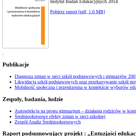
Instytut Badań Edukacyjnych 2014
Pobierz raport [pdf, 1.6 MB]
.
Publikacje
Diagnoza zmian w sieci szkół podstawowych i gimnazjów 20
Likwidacja szkół podstawowych oraz przekazywanie szkół st
Mobilność społeczna i przestrzenna w kontekście wyborów edu
Zespoły, badania, ludzie
Autoselekcja na progu gimnazjum – działania rodziców w konte
Średniookresowe efekty zmian w sieci szkolnej
Zespół Analiz Średniookresowych
Raport podsumowujący projekt : „Entuzjaści edukac