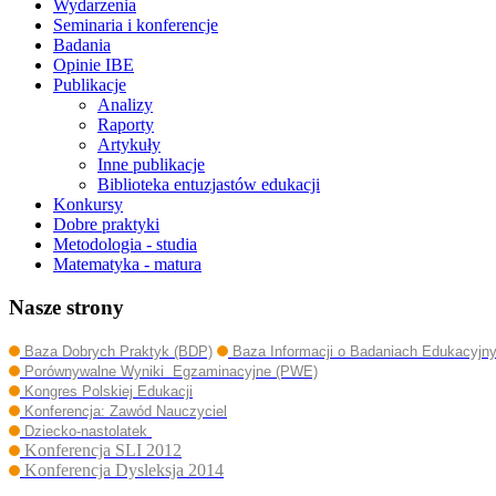
Wydarzenia
Seminaria i konferencje
Badania
Opinie IBE
Publikacje
Analizy
Raporty
Artykuły
Inne publikacje
Biblioteka entuzjastów edukacji
Konkursy
Dobre praktyki
Metodologia - studia
Matematyka - matura
Nasze strony
Baza Dobrych Praktyk (BDP)
Baza Informacji o Badaniach Edukacyjn
Porównywalne Wyniki Egzaminacyjne (PWE)
Kongres Polskiej Edukacji
Konferencja: Zawód Nauczyciel
Dziecko-nastolatek
Konferencja SLI 2012
Konferencja Dysleksja 2014