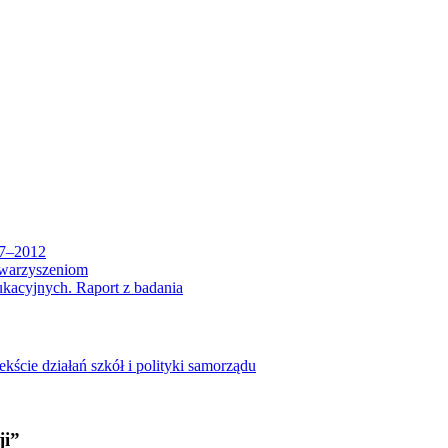
07–2012
owarzyszeniom
kacyjnych. Raport z badania
kście działań szkół i polityki samorządu
ji”