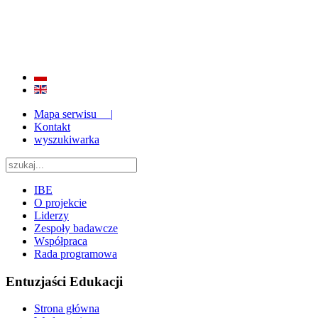
BADANIE JAKOŚCI I EFEKTYWNOŚCI EDUKACJI
ORAZ INSTYTUCJONALIZACJA ZAPLECZA BADAWCZEGO 2009 - 2015
Mapa serwisu |
Kontakt
wyszukiwarka
IBE
O projekcie
Liderzy
Zespoły badawcze
Współpraca
Rada programowa
Entuzjaści Edukacji
Strona główna