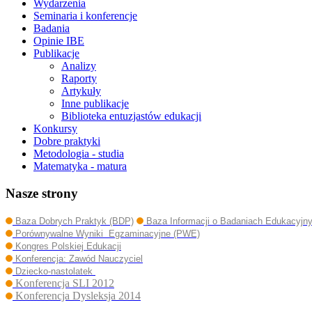
Wydarzenia
Seminaria i konferencje
Badania
Opinie IBE
Publikacje
Analizy
Raporty
Artykuły
Inne publikacje
Biblioteka entuzjastów edukacji
Konkursy
Dobre praktyki
Metodologia - studia
Matematyka - matura
Nasze strony
Baza Dobrych Praktyk (BDP)
Baza Informacji o Badaniach Edukacyjn
Porównywalne Wyniki Egzaminacyjne (PWE)
Kongres Polskiej Edukacji
Konferencja: Zawód Nauczyciel
Dziecko-nastolatek
Konferencja SLI 2012
Konferencja Dysleksja 2014