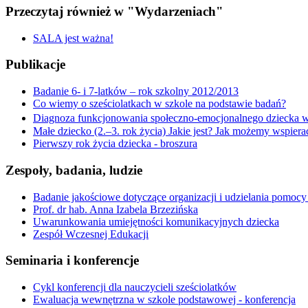
Przeczytaj również w "Wydarzeniach"
SALA jest ważna!
Publikacje
Badanie 6- i 7-latków – rok szkolny 2012/2013
Co wiemy o sześciolatkach w szkole na podstawie badań?
Diagnoza funkcjonowania społeczno-emocjonalnego dziecka w
Małe dziecko (2.–3. rok życia) Jakie jest? Jak możemy wspiera
Pierwszy rok życia dziecka - broszura
Zespoły, badania, ludzie
Badanie jakościowe dotyczące organizacji i udzielania pomoc
Prof. dr hab. Anna Izabela Brzezińska
Uwarunkowania umiejętności komunikacyjnych dziecka
Zespół Wczesnej Edukacji
Seminaria i konferencje
Cykl konferencji dla nauczycieli sześciolatków
Ewaluacja wewnętrzna w szkole podstawowej - konferencja