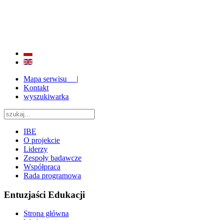
BADANIE JAKOŚCI I EFEKTYWNOŚCI EDUKACJI
ORAZ INSTYTUCJONALIZACJA ZAPLECZA BADAWCZEGO 2009 - 2015
Mapa serwisu |
Kontakt
wyszukiwarka
IBE
O projekcie
Liderzy
Zespoły badawcze
Współpraca
Rada programowa
Entuzjaści Edukacji
Strona główna