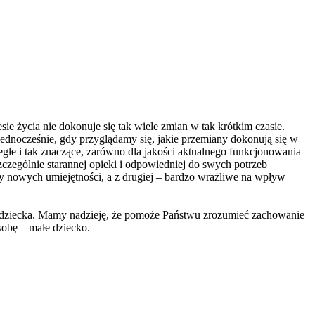
e życia nie dokonuje się tak wiele zmian w tak krótkim czasie.
 Jednocześnie, gdy przyglądamy się, jakie przemiany dokonują się w
egłe i tak znaczące, zarówno dla jakości aktualnego funkcjonowania
zczególnie starannej opieki i odpowiedniej do swych potrzeb
uczy nowych umiejętności, a z drugiej – bardzo wrażliwe na wpływ
a dziecka. Mamy nadzieję, że pomoże Państwu zrozumieć zachowanie
sobę – małe dziecko.