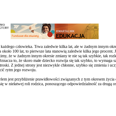
ażdego człowieka. Trwa zaledwie kilka lat, ale w żadnym innym okresi
około 100 lat, to pierwsze lata stanowią zaledwie kilka jego procent.
my, że w żadnym innym okresie zmiany te nie są tak szybkie, tak rozl
 Oznacza to, że skoro małe dziecko rozwija się tak szybko, to wymaga s
troski. Z jednej strony jest niezwykle chłonne, szybko się zmienia i 
ić rytm jego rozwoju.
celem jest przybliżenie prawidłowości związanych z tym okresem życi
 się w niełatwej roli rodzica, ponoszącego odpowiedzialność za drugą o