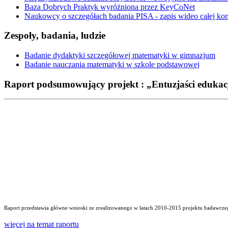
Baza Dobrych Praktyk wyróżniona przez KeyCoNet
Naukowcy o szczegółach badania PISA - zapis wideo całej kon
Zespoły, badania, ludzie
Badanie dydaktyki szczegółowej matematyki w gimnazjum
Badanie nauczania matematyki w szkole podstawowej
Raport podsumowujący projekt : „Entuzjaści edukac
Raport przedstawia główne wnioski ze zrealizowanego w latach 2010-2015 projektu badawczego
więcej na temat raportu