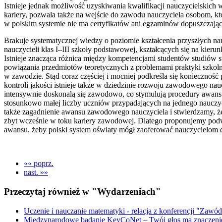
Istnieje jednak możliwość uzyskiwania kwalifikacji nauczycielskic
kariery, pozwala także na wejście do zawodu nauczyciela osobom, któ
w polskim systemie nie ma certyfikatów ani egzaminów dopuszczają
Brakuje systematycznej wiedzy o poziomie kształcenia przyszłych n
nauczycieli klas I–III szkoły podstawowej, kształcących się na kier
Istnieje znacząca różnica między kompetencjami studentów studiów st
powiązania przedmiotów teoretycznych z problemami praktyki szkolne
w zawodzie. Stąd coraz częściej i mocniej podkreśla się koniecznoś
kontroli jakości istnieje także w dziedzinie rozwoju zawodowego nau
intensywnie doskonalą się zawodowo, co stymulują procedury awans
stosunkowo małej liczby uczniów przypadających na jednego nauczyc
także zagadnienie awansu zawodowego nauczyciela i stwierdzamy, ż
zbyt wcześnie w toku kariery zawodowej. Dlatego proponujemy podw
awansu, żeby polski system oświaty mógł zaoferować nauczycielom
«« poprz.
nast. »»
Przeczytaj również w "Wydarzeniach"
Uczenie i nauczanie matematyki - relacja z konferencji "Zawód
Międzynarodowe badanie KeyCoNet – Twój głos ma znaczeni