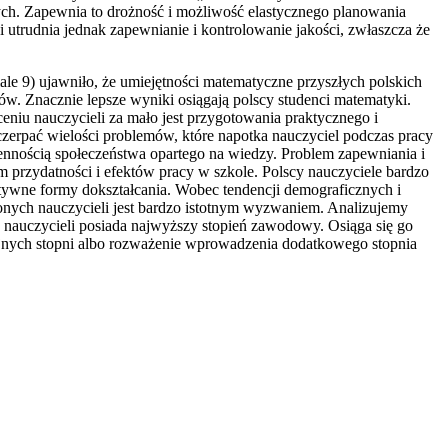
ych. Zapewnia to drożność i możliwość elastycznego planowania
 utrudnia jednak zapewnianie i kontrolowanie jakości, zwłaszcza że
le 9) ujawniło, że umiejętności matematyczne przyszłych polskich
ów. Znacznie lepsze wyniki osiągają polscy studenci matematyki.
eniu nauczycieli za mało jest przygotowania praktycznego i
czerpać wielości problemów, które napotka nauczyciel podczas pracy
iennością społeczeństwa opartego na wiedzy. Problem zapewniania i
m przydatności i efektów pracy w szkole. Polscy nauczyciele bardzo
tywne formy dokształcania. Wobec tendencji demograficznych i
onych nauczycieli jest bardzo istotnym wyzwaniem. Analizujemy
nauczycieli posiada najwyższy stopień zawodowy. Osiąga się go
ejnych stopni albo rozważenie wprowadzenia dodatkowego stopnia