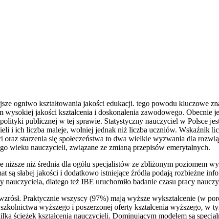
jsze ogniwo kształtowania jakości edukacji. tego powodu kluczowe zna
 wysokiej jakości kształcenia i doskonalenia zawodowego. Obecnie je
olityki publicznej w tej sprawie. Statystyczny nauczyciel w Polsce jest
eli i ich liczba maleje, wolniej jednak niż liczba uczniów. Wskaźnik l
i oraz starzenia się społeczeństwa to dwa wielkie wyzwania dla rozw
ego wieku nauczycieli, związane ze zmianą przepisów emerytalnych.
e niższe niż średnia dla ogółu specjalistów ze zbliżonym poziomem w
emat są słabej jakości i dodatkowo istniejące źródła podają rozbieżne i
 nauczyciela, dlatego też IBE uruchomiło badanie czasu pracy nauczyc
o wzrósł. Praktycznie wszyscy (97%) mają wyższe wykształcenie (w p
szkolnictwa wyższego i poszerzonej oferty kształcenia wyższego, w ty
 kilka ścieżek kształcenia nauczycieli. Dominującym modelem są specj