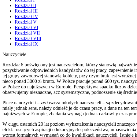
Rozdział II
Rozdział III
Rozdział IV
Rozdział V
Rozdział VI
Rozdział VII
Rozdział VIII
Rozdział IX
Nauczyciele
Rozdział 6 poświęcony jest nauczycielom, którzy stanowią najważnie
pozyskiwanie odpowiednich kandydatów do tej pracy, zapewnienie im
tej grupy zawodowej stanowią kobiety, przy czym brak jest wyraźnej p
nieco ponad 3000 zł brutto. W Polsce pracuje ponad 600 tys. nauczyci
w Polsce do najniższych w Europie. Perspektywa spadku liczby dziec
obserwujemy nieznaczne, acz systematyczne, podnoszenie się średni
Płace nauczycieli – zwłaszcza młodych nauczycieli – są zdecydowani
miały jednak sens, należy odnieść je do czasu pracy, a dane na ten t
najniższych w Europie, zbadania wymaga jednak całkowity czas pracy
W ciągu ostatnich 20 lat poziom wykształcenia nauczycieli znacząc
efekt: rosnących aspiracji edukacyjnych społeczeństwa, umasowienia 
wzrost formalnych wymagań co do kwalifikacji nauczycieli. Istnieje