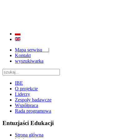
BADANIE JAKOŚCI I EFEKTYWNOŚCI EDUKACJI
ORAZ INSTYTUCJONALIZACJA ZAPLECZA BADAWCZEGO 2009 - 2015
Mapa serwisu |
Kontakt
wyszukiwarka
IBE
O projekcie
Liderzy
Zespoły badawcze
Współpraca
Rada programowa
Entuzjaści Edukacji
Strona główna