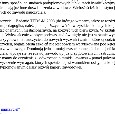
h w inny sposób, na studiach podyplomowych lub kursach kwalifikacyjn
re mają już inne doświadczenia zawodowe. Wielość ścieżek i instytucji
cych do zawodu nauczyciela.
auczycieli. Badanie TEDS-M 2008 (do którego wracamy także w rozdzia
unku pedagogika, należą do najniższych wśród wszystkich badanych kraj
acjonarnych i niestacjonarnych, na korzyść tych pierwszych. W kształc
j. Wykształcenie zdobyte podczas studiów nigdy nie jest w stanie wy
ć przygotowania nauczycieli do nowych wyzwań i zmian, które są codz
czycieli, bogata oferta szkoleń nie jest bowiem weryfikowana pod kąte
u zawodowego. Dominują jednak mniej czasochłonne, ale i mniej efek
iela, wydaje się, że rozwój zawodowy już przygotowanych i zatrudni
e mamy do czynienia z „odwróconą piramidą” awansu – ponad połowa 
yższenie wymagań, których spełnienie jest warunkiem osiągania kol
 dyplomowanym dalszy rozwój kariery zawodowej.
 nauczyciel"
e!