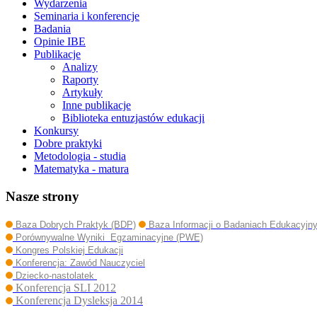
Wydarzenia
Seminaria i konferencje
Badania
Opinie IBE
Publikacje
Analizy
Raporty
Artykuły
Inne publikacje
Biblioteka entuzjastów edukacji
Konkursy
Dobre praktyki
Metodologia - studia
Matematyka - matura
Nasze strony
Baza Dobrych Praktyk (BDP)
Baza Informacji o Badaniach Edukacyjn
Porównywalne Wyniki Egzaminacyjne (PWE)
Kongres Polskiej Edukacji
Konferencja: Zawód Nauczyciel
Dziecko-nastolatek
Konferencja SLI 2012
Konferencja Dysleksja 2014