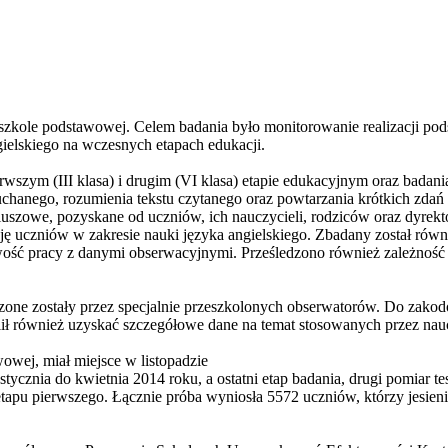
zkole podstawowej. Celem badania było monitorowanie realizacji pod
ielskiego na wczesnych etapach edukacji.
wszym (III klasa) i drugim (VI klasa) etapie edukacyjnym oraz badani
hanego, rozumienia tekstu czytanego oraz powtarzania krótkich zdań (tz
iuszowe, pozyskane od uczniów, ich nauczycieli, rodziców oraz dyrekt
 uczniów w zakresie nauki języka angielskiego. Zbadany został równ
wość pracy z danymi obserwacyjnymi. Prześledzono również zależność 
zone zostały przez specjalnie przeszkolonych obserwatorów. Do zakod
ł również uzyskać szczegółowe dane na temat stosowanych przez nauc
wowej, miał miejsce w listopadzie
tycznia do kwietnia 2014 roku, a ostatni etap badania, drugi pomiar t
etapu pierwszego. Łącznie próba wyniosła 5572 uczniów, którzy jesieni