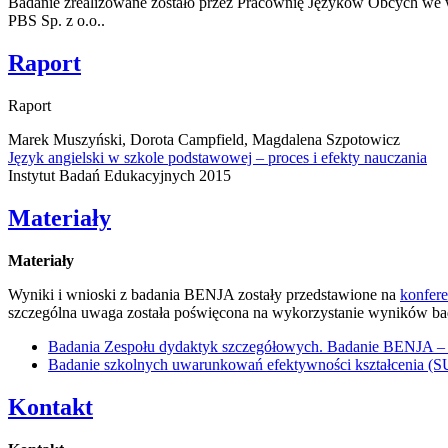
Badanie zrealizowane zostało przez Pracownię Języków Obcych we
PBS Sp. z o.o..
Raport
Raport
Marek Muszyński, Dorota Campfield, Magdalena Szpotowicz
Język angielski w szkole podstawowej – proces i efekty nauczania
Instytut Badań Edukacyjnych 2015
Materiały
Materiały
Wyniki i wnioski z badania BENJA zostały przedstawione na
konfere
szczególna uwaga została poświęcona na wykorzystanie wyników bad
Badania Zespołu dydaktyk szczegółowych. Badanie BENJA – 
Badanie szkolnych uwarunkowań efektywności kształcenia (
Kontakt