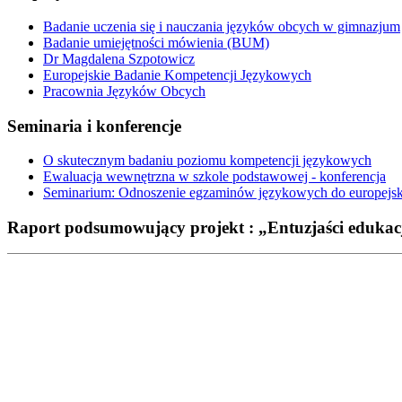
Badanie uczenia się i nauczania języków obcych w gimnazjum
Badanie umiejętności mówienia (BUM)
Dr Magdalena Szpotowicz
Europejskie Badanie Kompetencji Językowych
Pracownia Języków Obcych
Seminaria i konferencje
O skutecznym badaniu poziomu kompetencji językowych
Ewaluacja wewnętrzna w szkole podstawowej - konferencja
Seminarium: Odnoszenie egzaminów językowych do europejsk
Raport podsumowujący projekt : „Entuzjaści edukac