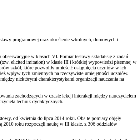
stawy programowej oraz określenie szkolnych, domowych i
a obserwacyjne w klasach VI. Pomiar testowy składał się z zadań
w. elicited imitation) w klasie III i krótkiej wypowiedzi pisemnej w
orów szkół, które pozwoliły umieścić osiągnięcia uczniów w ich
ież wpływ tych zmiennych na rzeczywiste umiejętności uczniów.
między niektórymi charakterystykami organizacji nauczania na
owania zachodzących w czasie lekcji interakcji między nauczycielem
zyciela technik dydaktycznych.
estowy, od kwietnia do lipca 2014 roku. Oba te pomiary objęły
ą 2010 roku rozpoczęli naukę w III klasie, z 306 oddziałów