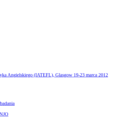
zyka Angielskiego (IATEFL), Glasgow 19-23 marca 2012
 badania
BUNJO