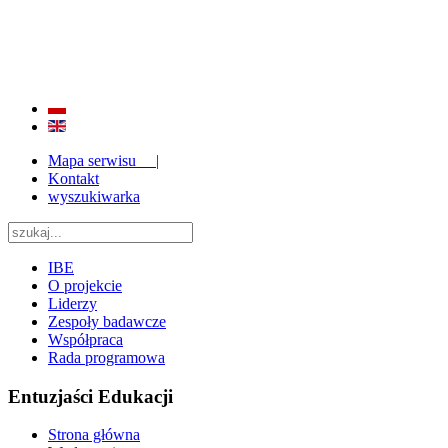
BADANIE JAKOŚCI I EFEKTYWNOŚCI EDUKACJI
ORAZ INSTYTUCJONALIZACJA ZAPLECZA BADAWCZEGO 2009 - 2015
Mapa serwisu |
Kontakt
wyszukiwarka
IBE
O projekcie
Liderzy
Zespoły badawcze
Współpraca
Rada programowa
Entuzjaści Edukacji
Strona główna