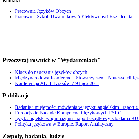
Kontakt
Pracownia Języków Obcych
Pracownia Szkol. Uwarunkowań Efektywności Kształcenia
.
Przeczytaj również w "Wydarzeniach"
Klucz do nauczania języków obcych
Międzynarodowa Konferencja Stowarzyszenia Nauczycieli Ję
Konferencja ALTE Kraków 7-9 lipca 2011
Publikacje
Badanie umiejętności mówienia w języku angielskim - raport z
Europejskie Badanie Kompetencji Językowych ESLC
Język angielski w gimnazjum - raport cząstkowy z badania 
Polityka językowa w Europie. Raport Analityczny
Zespoły, badania, ludzie