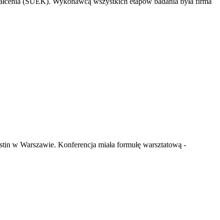
ałcenia (SUEK). Wykonawcą wszystkich etapów badania była firma
estin w Warszawie. Konferencja miała formułę warsztatową -