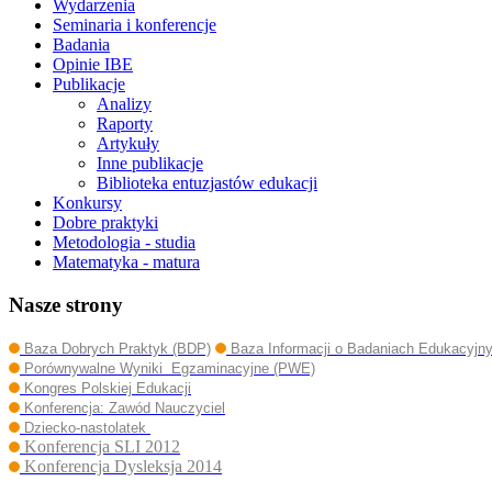
Wydarzenia
Seminaria i konferencje
Badania
Opinie IBE
Publikacje
Analizy
Raporty
Artykuły
Inne publikacje
Biblioteka entuzjastów edukacji
Konkursy
Dobre praktyki
Metodologia - studia
Matematyka - matura
Nasze strony
Baza Dobrych Praktyk (BDP)
Baza Informacji o Badaniach Edukacyjn
Porównywalne Wyniki Egzaminacyjne (PWE)
Kongres Polskiej Edukacji
Konferencja: Zawód Nauczyciel
Dziecko-nastolatek
Konferencja SLI 2012
Konferencja Dysleksja 2014