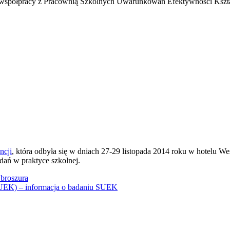
 współpracy z Pracownią Szkolnych Uwarunkowań Efektywności Kszt
ncji
, która odbyła się w dniach 27-29 listopada 2014 roku w hotelu W
ań w praktyce szkolnej.
broszura
SUEK) – informacja o badaniu SUEK