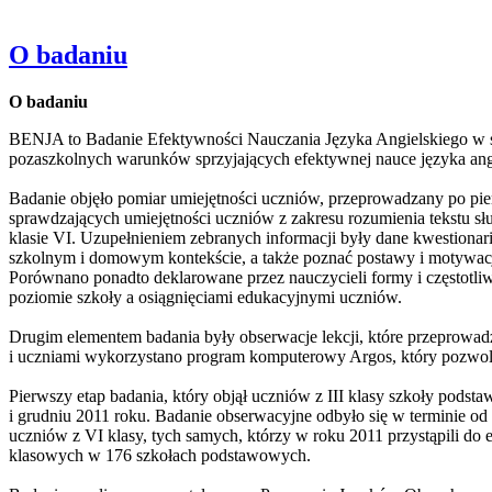
O badaniu
O
badaniu
BENJA to Badanie Efektywności Nauczania Języka Angielskiego w s
pozaszkolnych warunków sprzyjających efektywnej nauce języka ang
Badanie objęło pomiar umiejętności uczniów, przeprowadzany po pier
sprawdzających umiejętności uczniów z zakresu rozumienia tekstu słuc
klasie VI. Uzupełnieniem zebranych informacji były dane kwestionar
szkolnym i domowym kontekście, a także poznać postawy i motywację
Porównano ponadto deklarowane przez nauczycieli formy i częstotli
poziomie szkoły a osiągnięciami edukacyjnymi uczniów.
Drugim elementem badania były obserwacje lekcji, które przeprowad
i uczniami wykorzystano program komputerowy Argos, który pozwoli
Pierwszy etap badania, który objął uczniów z III klasy szkoły podsta
i grudniu 2011 roku. Badanie obserwacyjne odbyło się w terminie od s
uczniów z VI klasy, tych samych, którzy w roku 2011 przystąpili do 
klasowych w 176 szkołach podstawowych.