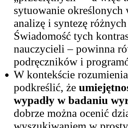
sytuowanie określonych 
analizę i syntezę różnyc
Świadomość tych kontra
nauczycieli – powinna r
podręczników i program
W kontekście rozumienia 
podkreślić, że
umiejętnoś
wypadły w badaniu
wyr
dobrze można ocenić dzia
wyszukiwaniem w prosty