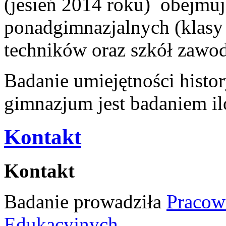
(jesień 2014 roku) obejmu
ponadgimnazjalnych (klasy 
techników oraz szkół zawo
Badanie umiejętności hist
gimnazjum jest badaniem i
Kontakt
Kontakt
Badanie prowadziła
Pracown
Edukacyjnych
.