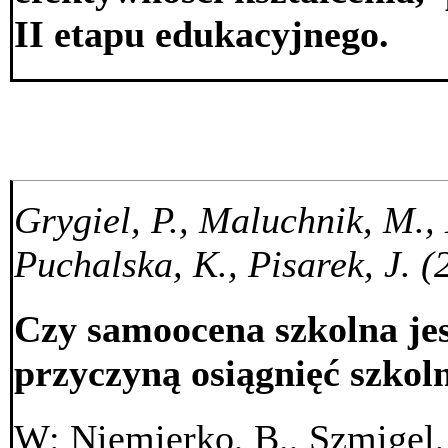
II etapu edukacyjnego.
Grygiel, P., Maluchnik, M.,
Puchalska, K., Pisarek, J. (
Czy samoocena szkolna jes
przyczyną osiągnięć szkol
W: Niemierko, B., Szmigel,