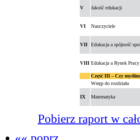
V
Jakość edukacji
VI
Nauczyciele
VII
Edukacja a spójność spo
VIII
Edukacja a Rynek Pracy
Część III – Czy myśli
Wstęp do rozdziału
IX
Matematyka
Pobierz raport w cał
«« poprz.